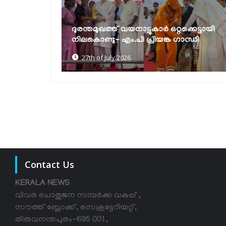
ണ
ദുരന്തമുഖത്ത് വയനാട്ടുകാര്‍ ഒറ്റക്കെട്ടായി
കമായി
നിലകൊണ്ടു- എം.പി പ്രിയങ്ക ഗാന്ധി
27th of July 2026
Contact Us
KERALA NEWS
വിവര പൊതുജന സമ്പര്‍ക്ക വകുപ്പ് ,
സൗത്ത് ബ്ലോക്ക്, സെക്രട്ടേറിയറ്റ്,
തിരുവനന്തപുരം-695 001,