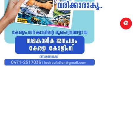
p
YANAD
WAYANAD