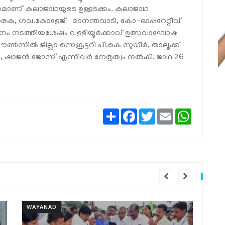
ീവിതമാണ് കലാജാഥയുടെ ഉള്ളടക്കം. കലാജാഥ
ദ്വാരക, ഗവ.കോളേജ് മാനന്തവാടി, കോ-ഓപ്പറേറ്റീവ്
യടനം നടത്തിയശേഷം വള്ളിയൂര്‍ക്കാവ് ഉത്സവാഘോഷ
ൗണ്‍സില്‍ ജില്ലാ സെക്രട്ടറി പി.കെ സുധീര്‍, താലൂക്ക്
‍, ഷാജന്‍ ജോസ് എന്നിവര്‍ നേതൃത്വം നല്‍കി. ജാഥ 26
Share
Facebook
Twitter
Email
WhatsAp
i
WAYANAD
WA