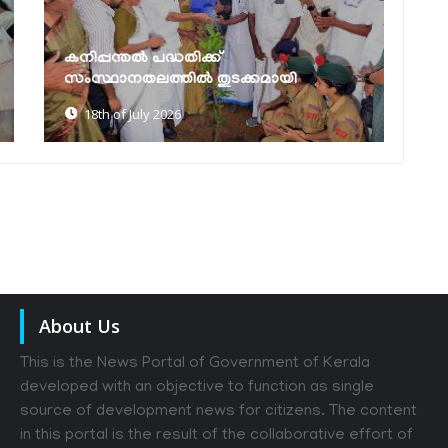
കനിപ്പന്തൽ പദ്ധതിക്ക്
മ
സംസ്ഥാനതലത്തിൽ തുടക്കമായി
ന
18th of July 2026
About Us
This is the News Portal of Government of Kerala
developed with an objective to function as single
source of development news for citizens. The content
in this portal is the result of the collaborative effort of