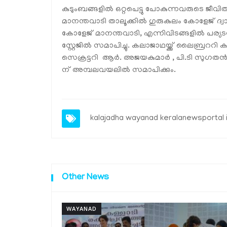
കുടുംബങ്ങളില്‍ ഒറ്റപെട്ടു പോകുന്നവരുടെ ജ
മാനന്തവാടി താലൂക്കില്‍ ഗുരുകുലം കോളേജ് 
കോളേജ് മാനന്തവാടി, എന്നിവിടങ്ങളില്‍ പര്
സ്റ്റേജില്‍ സമാപിച്ചു. കലാജാഥയ്ക്ക് ലൈബ്രററി ക
സെക്രട്ടറി ആര്‍. അജയകുമാര്‍ , പി.ടി സുഗതന്
ന് അമ്പലവയലില്‍ സമാപിക്കും.
kalajadha wayanad keralanewsportal 
Other News
WAYANAD