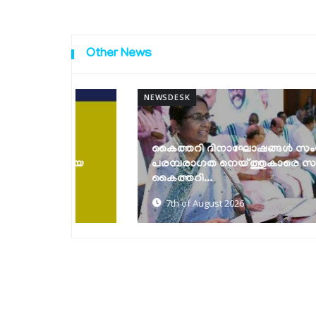
Other News
NEWSDESK
കൈത്തറി ദിനാഘോഷങ്ങൾ സംഘടിപ്പിച്ചു;
പരമായ
പരമ്പരാഗത നെയ്ത്തുകാരെ സംരക്ഷിച്ച്
േഷൻ’
കൈത്തറി...
7th of August 2026