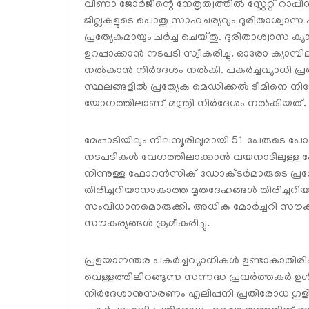
വീണാ ജോർജിന്റെ നേതൃത്വത്തിൽ സ്റ്റേറ്റ് റ
ജില്ലകളുടെ പൊതു സാഹചര്യവും ദുരിതാശ്വാസ ക്
പ്രത്യേകമായും ചർച്ച ചെയ്തു. ദുരിതാശ്വാസ
ഉറപ്പാക്കാൻ നടപടി സ്വീകരിച്ചു. ഓരോ ക്യാമ
നൽകാൻ നിർദേശം നൽകി. പകർച്ചവ്യാധി പ്ര
സ്ഥലങ്ങളിൽ പ്രത്യേക മെഡിക്കൽ ടീമിനെ നി
യോഗത്തിലാണ് മന്ത്രി നിർദേശം നൽകിയത്.
മേപ്പാടിയിലും നിലമ്പൂരിലുമായി 51 പേരുടെ പോസ്
നടപടികൾ വേഗത്തിലാക്കാൻ വയനാടിലുള്ള
നിന്നുള്ള ഫോറൻസിക് ഡോക്ടർമാരുടെ പ്രത്
തിരിച്ചറിയാനാകാത്ത മൃതദേഹങ്ങൾ തിരിച്
സംവിധാനമൊരുക്കി. അധിക മോർച്ചറി സൗകര
സൗകര്യങ്ങൾ ക്രമീകരിച്ചു.
പ്രളയാനന്തര പകർച്ചവ്യാധികൾ ഉണ്ടാകാതിര
വെള്ളത്തിലിറങ്ങുന്ന സന്നദ്ധ പ്രവർത്തകർ
നിർദേശാനുസരണം എലിപ്പനി പ്രതിരോധ ഗുളി