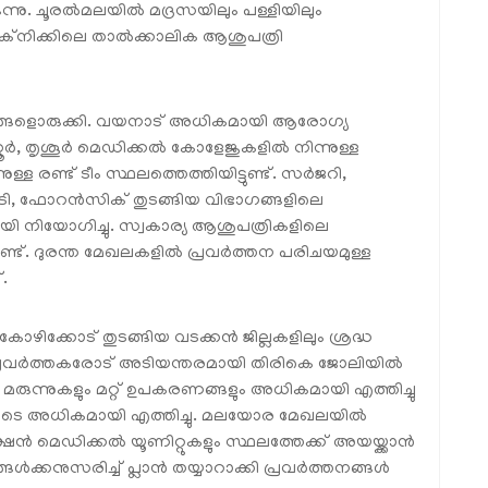
്നു. ചൂരൽമലയിൽ മദ്രസയിലും പള്ളിയിലും
ടെക്നിക്കിലെ താൽക്കാലിക ആശുപത്രി
ങ്ങളൊരുക്കി. വയനാട് അധികമായി ആരോഗ്യ
ണൂർ, തൃശൂർ മെഡിക്കൽ കോളേജുകളിൽ നിന്നുള്ള
ുള്ള രണ്ട് ടീം സ്ഥലത്തെത്തിയിട്ടുണ്ട്. സർജറി,
രി, ഫോറൻസിക് തുടങ്ങിയ വിഭാഗങ്ങളിലെ
നിയോഗിച്ചു. സ്വകാര്യ ആശുപത്രികളിലെ
്ട്. ദുരന്ത മേഖലകളിൽ പ്രവർത്തന പരിചയമുള്ള
.
കോഴിക്കോട് തുടങ്ങിയ വടക്കൻ ജില്ലകളിലും ശ്രദ്ധ
ഗ്യ പ്രവർത്തകരോട് അടിയന്തരമായി തിരികെ ജോലിയിൽ
ുന്നുകളും മറ്റ് ഉപകരണങ്ങളും അധികമായി എത്തിച്ചു
െടെ അധികമായി എത്തിച്ചു. മലയോര മേഖലയിൽ
്ഷൻ മെഡിക്കൽ യൂണിറ്റുകളും സ്ഥലത്തേക്ക് അയയ്ക്കാൻ
്കനുസരിച്ച് പ്ലാൻ തയ്യാറാക്കി പ്രവർത്തനങ്ങൾ