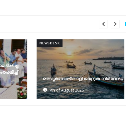
NEWSDESK
NEW
മത്സ്യത്തൊഴിലാളി ജാഗ്രത നിർദേശം
ക
7th of August 2026