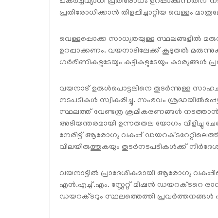
പകർച്ചവ്യാധി പ്രതിരോധം ഉറപ്പാക്കുന്നതിന
പ്രതിരോധിക്കാൻ തിളപ്പിച്ചാറ്റിയ വെള്ളം മാത്രമേ
വെള്ളപ്പൊക്ക സാധ്യതയുള്ള സ്ഥലങ്ങളിൽ മരുന
ഉറപ്പാക്കണം. വയനാടിലേക്ക് കൂടുതൽ മരുന്നു
ഗർഭിണികളുടേയും കുട്ടികളുടേയും കാര്യങ്ങൾ പ്രത്യ
വയനാട് ഉരുൾപൊട്ടലിനെ തുടർന്നുള്ള സാഹചര
നടപടികൾ സ്വീകരിച്ചു. സംഭവം ശ്രദ്ധയിൽപ്പെ
സ്ഥലത്ത് വേണ്ടത്ര ക്രമീകരണങ്ങൾ നടത്താൻ വ
അടിയന്തരമായി ഉന്നതതല യോഗം വിളിച്ചു ചേർത്
നേരിട്ട് ആരോഗ്യ വകുപ്പ് ഡയറക്ടറേറ്റിലെത്ത
വിലയിരുത്തുകയും തുടർനടപടികൾക്ക് നിർദേ
വയനാട്ടിൽ പ്രാദേശികമായി ആരോഗ്യ വകുപ്പിന
എൻ.എച്ച്.എം. സ്റ്റേറ്റ് മിഷൻ ഡയറക്ടറെ രാ
ഡയറക്ടറും സ്ഥലത്തെത്തി പ്രവർത്തനങ്ങൾ ഏക