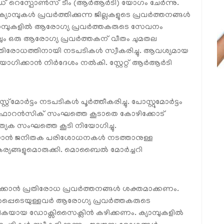
ാപ്പിഡ് റെസ്പോൺസ് ടീം (ആർആർടി) യോഗം ചേർന്നു.
യാമ്പുകൾ പ്രവർത്തിക്കുന്ന ജില്ലകളുടെ പ്രവർത്തനങ്ങൾ
 ക്യാമ്പുകളിൽ ആരോഗ്യ പ്രവർത്തകരുടെ സേവനം
്പിലും ഒരു ആരോഗ്യ പ്രവർത്തകന് വീതം ചുമതല
തിരോധത്തിനായി നടപടികൾ സ്വീകരിച്ചു. ആവശ്യമായ
യോഗിക്കാൻ നിർദേശം നൽകി. സ്റ്റേറ്റ് ആർആർടി
റ്റ്മോർട്ടം നടപടികൾ പൂർത്തീകരിച്ചു. പോസ്റ്റുമോർട്ടം
 ഫോറൻസിക് സംഘത്തെ കൂടാതെ കോഴിക്കോട്
യേക സംഘത്തെ കൂടി നിയോഗിച്ചു.
ചറിയാൻ ജനിതക പരിശോധനകൾ നടത്താനുള്ള
്യങ്ങളുമൊരുക്കി. മൊബൈൽ മോർച്ചറി
ിക്കാൻ പ്രതിരോധ പ്രവർത്തനങ്ങൾ ശക്തമാക്കണം.
 ഉൾപ്പെടെയുള്ളവർ ആരോഗ്യ പ്രവർത്തകരുടെ
കയായ ഡോക്സിസൈക്ലിൻ കഴിക്കണം. ക്യാമ്പുകളിൽ