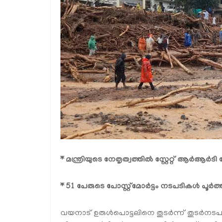
* മന്ത്രിയുടെ നേതൃത്വത്തിൽ സ്റ്റേറ്റ് ആർആർട
* 51 പേരുടെ പോസ്റ്റ്മോർട്ടം നടപടികൾ പൂർത്തീ
വയനാട് ഉരുൾപൊട്ടലിനെ തുടർന്ന് തുടർനടപടിക