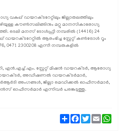
യ വകുപ്പ് ഡയറക്ടറേറ്റിലും ജില്ലാതലത്തിലും
ിയുള്ള കൗൺസലിങ്ങിനും മറ്റു മാനസികാരോഗ്യ
്തി. ടെലി മനസ് ടോൾഫ്രീ നമ്പരിൽ (14416) 24
ഡയറക്ടറേറ്റിൽ ആരംഭിച്ച സ്റ്റേറ്റ് കൺട്രോൾ റൂം
3476, 0471 2300208 എന്നീ നമ്പരുകളിൽ
 എൻ.എച്ച്.എം. സ്റ്റേറ്റ് മിഷൻ ഡയറക്ടർ, ആരോഗ്യ
യാസ ഡയറക്ടർ, അഡീഷണൽ ഡയറക്ടർമാർ,
ആർടി അംഗങ്ങൾ, ജില്ലാ മെഡിക്കൽ ഓഫീസർമാർ,
വൈലൻസ് ഓഫീസർമാർ എന്നിവർ പങ്കെടുത്തു.
Share
Facebook
Twitter
Email
WhatsAp