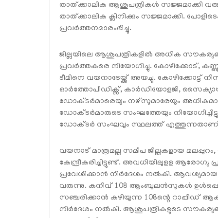
താത്ക്കാലിക ആശുപത്രികൾ സജ്ജമാക്കി വരുന
താത്ക്കാലിക ക്ലിനിക്കും സജ്ജമാക്കി. പോളി
പ്രവർത്തനമാരംഭിച്ചു.
ജില്ലയിലെ ആശുപത്രികളിൽ അധിക സൗകര്യ
പ്രവർത്തകരെ നിയോഗിച്ചു. കോഴിക്കോട്, കണ്
ടീമിനെ വയനാടേയ്ക്ക് അയച്ചു. കോഴിക്കോട്ട് നിന്ന
ഓർത്തോപീഡിക്സ്, കാർഡിയോളജി, സൈക്യാട്
ഡോക്ടർമാരെയും നഴ്സുമാരേയും അധികമായി 
ഡോക്ടർമാരുടെ സംഘത്തേയും നിയോഗിച്ചിട്ടുണ
ഡോക്ടർ സംഘവും സ്ഥലത്ത് എത്തുന്നതാണ്
വയനാട് മാത്രമല്ല സമീപ ജില്ലകളായ മലപ്പുറം, 
കേന്ദ്രീകരിച്ചിട്ടുണ്ട്. അവധിയിലുളള ആരോ
പ്രവേശിക്കാൻ നിർദേശം നൽകി. ആവശ്യമായ മര
വരുന്നു. കനിവ് 108 ആംബുലൻസുകൾ ഉൾപ്പ
സഞ്ചരിക്കാൻ കഴിയുന്ന 108ന്റെ റാപ്പിഡ് ആക
നിർദേശം നൽകി. ആശുപത്രികളുടെ സൗകര്യങ്ങൾക