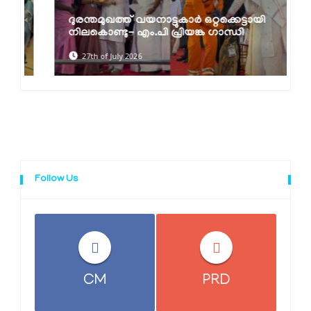
ദുരന്തമുഖത്ത് വയനാട്ടുകാര്‍ ഒറ്റക്കെട്ടായി
നിലകൊണ്ടു- എം.പി പ്രിയങ്ക ഗാന്ധി
27th of July 2026
Follow Us
CM
PRD