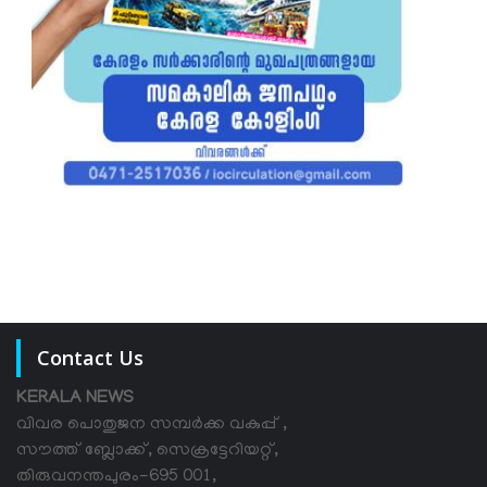
Contact Us
KERALA NEWS
വിവര പൊതുജന സമ്പര്‍ക്ക വകുപ്പ് ,
സൗത്ത് ബ്ലോക്ക്, സെക്രട്ടേറിയറ്റ്,
തിരുവനന്തപുരം-695 001,