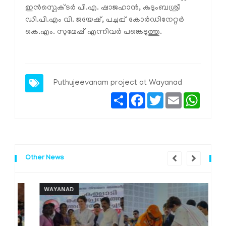
ഇന്‍സ്പെക്ടര്‍ പി.എ. ഷാജഹാന്‍, കുടുംബശ്രീ
ഡി.പി.എം വി. ജയേഷ്, പച്ചപ്പ് കോര്‍ഡിനേറ്റര്‍
കെ.എം. സുമേഷ് എന്നിവര്‍ പങ്കെടുത്തു.
Puthujeevanam project at Wayanad
Share
Facebook
Twitter
Email
Whats
Other News
WAYANAD
W