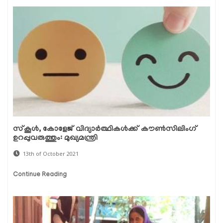
സ്കൂൾ, കോളേജ് വിദ്യാർത്ഥികൾക്ക് കൗൺസിലിംഗ്
ഉറപ്പുവരുത്തും: മുഖ്യമന്ത്രി
13th of October 2021
Continue Reading