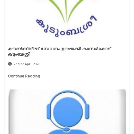
കൗൺസിലിങ് സേവനം ഉറപ്പാക്കി കാസർകോട്
കുടുംബശ്രീ
2nd of April 2020
Continue Reading