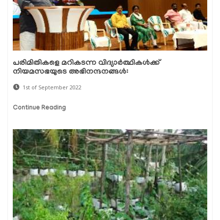
പരിമിതികളെ മറികടന്ന വിദ്യാർത്ഥികൾക്ക്
നിയമസഭയുടെ അഭിനന്ദനങ്ങൾ:
1st of September 2022
Continue Reading