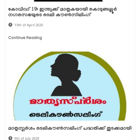
കോവിഡ് 19: ഇന്ത്യക്ക് മാതൃകയായി കൊടുങ്ങല്ലൂര്‍
നഗരസഭയുടെ ടെലി കൗണ്‍സിലിംഗ്
15th of April 2020
Continue Reading
മാതൃസ്പര്‍ശം ടെലികൗണ്‍സലിംഗ് പദ്ധതിക്ക് തുടക്കമായി
9th of July 2020