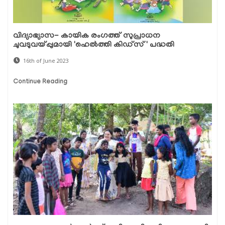
വിദ്യാഭ്യാസ- കായിക രംഗത്ത് സുപ്രാധന
ചുവടുവയ്പ്പുമായി 'ഹെൽത്തി കിഡ്സ്' പദ്ധതി
16th of June 2023
Continue Reading