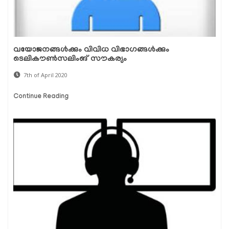
വയോജനങ്ങള്‍ക്കും വിവിധ വിഭാഗങ്ങള്‍ക്കും
ടെലികൗണ്‍സലിംങ് സൗകര്യം
7th of April 2020
Continue Reading