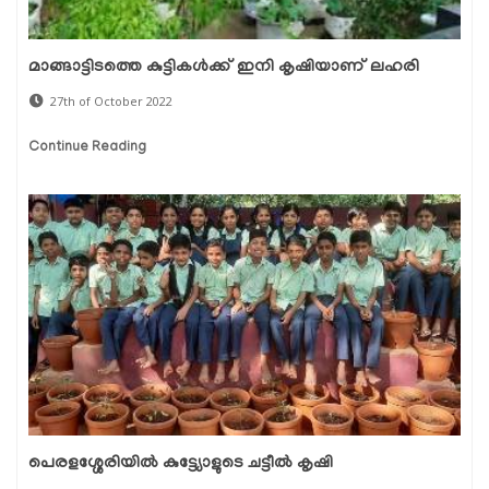
മാങ്ങാട്ടിടത്തെ കുട്ടികള്‍ക്ക് ഇനി കൃഷിയാണ് ലഹരി
27th of October 2022
Continue Reading
പെരളശ്ശേരിയില്‍ കുട്ട്യോളുടെ ചട്ടീല്‍ കൃഷി