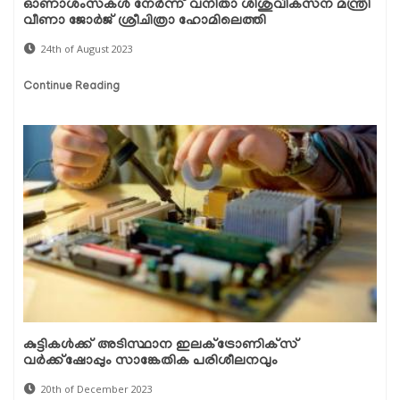
ഓണാശംസകൾ നേർന്ന് വനിതാ ശിശുവികസന മന്ത്രി
വീണാ ജോർജ് ശ്രീചിത്രാ ഹോമിലെത്തി
24th of August 2023
Continue Reading
കുട്ടികള്‍ക്ക് അടിസ്ഥാന ഇലക്ട്രോണിക്‌സ്
വര്‍ക്ക്‌ഷോപ്പും സാങ്കേതിക പരിശീലനവും
20th of December 2023