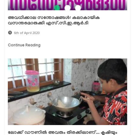
അവധിക്കാല സന്തോഷങ്ങള്‍: കലാകായിക
വസന്തമൊരുക്കി എസ്.സി.ഇ.ആര്‍.ടി
6th of April 2020
Continue Reading
ലോക്ക് ഡൗണില്‍ അവരും തിരക്കിലാണ്... കൃഷിയും