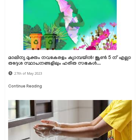
മാലിന്യ മുക്തം നവകേരളം ക്യാമ്പയിൻ: ജൂൺ 5 ന് എല്ലാ
തദ്ദേശ സ്ഥാപനങ്ങളിലും ഹരിത സഭകൾ...
27th of May 2023
Continue Reading