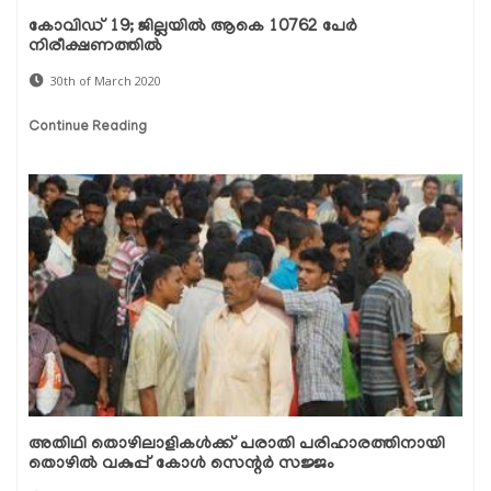
കോവിഡ് 19; ജില്ലയില്‍ ആകെ 10762 പേര്‍
നിരീക്ഷണത്തില്‍
30th of March 2020
Continue Reading
അതിഥി തൊഴിലാളികള്‍ക്ക് പരാതി പരിഹാരത്തിനായി
തൊഴില്‍ വകുപ്പ് കോള്‍ സെന്റര്‍ സജ്ജം