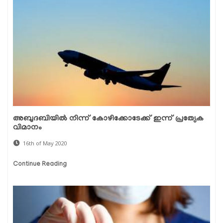
അബുദബിയില്‍ നിന്ന് കോഴിക്കോടേക്ക് ഇന്ന് പ്രത്യേക
വിമാനം
16th of May 2020
Continue Reading