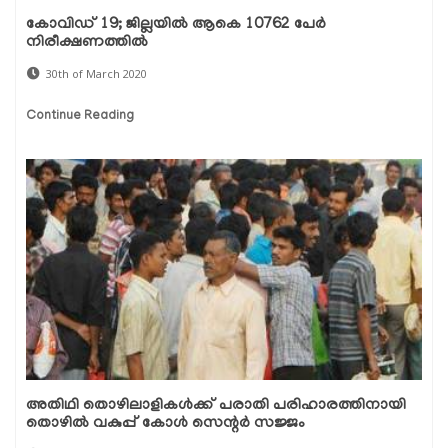
കോവിഡ് 19; ജില്ലയില്‍ ആകെ 10762 പേര്‍
നിരീക്ഷണത്തില്‍
30th of March 2020
Continue Reading
അതിഥി തൊഴിലാളികള്‍ക്ക് പരാതി പരിഹാരത്തിനായി
തൊഴില്‍ വകുപ്പ് കോള്‍ സെന്റര്‍ സജ്ജം