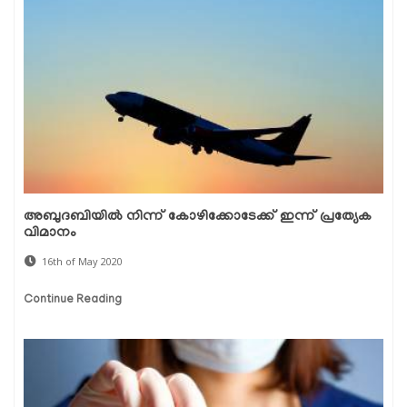
അബുദബിയില്‍ നിന്ന് കോഴിക്കോടേക്ക് ഇന്ന് പ്രത്യേക
വിമാനം
16th of May 2020
Continue Reading