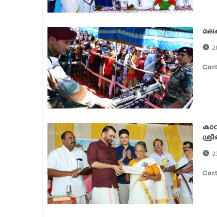
മലപ്
2
Cont
കാവി
ശ്ര
2
Cont