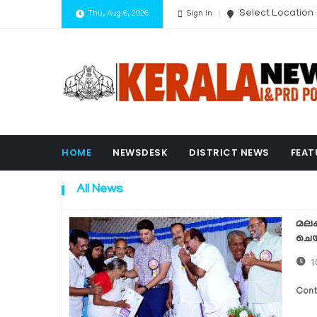
Select Location
Thu, Aug 6, 2026
Sign In
HOME
NEWSDESK
DISTRICT NEWS
FEAT
All News
മലപ
ചെയ
1
Cont