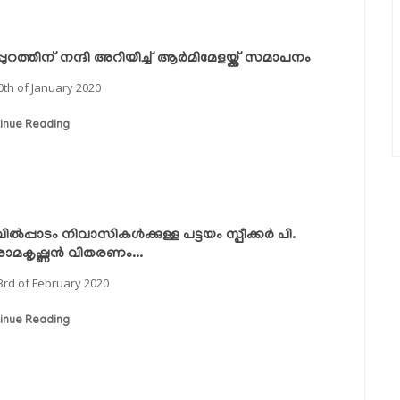
പുറത്തിന് നന്ദി അറിയിച്ച് ആര്‍മിമേളയ്ക്ക് സമാപനം
0th of January 2020
inue Reading
ല്‍പ്പാടം നിവാസികള്‍ക്കുള്ള പട്ടയം സ്പീക്കര്‍ പി.
ീരാമകൃഷ്ണന്‍ വിതരണം...
3rd of February 2020
inue Reading