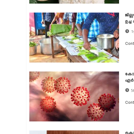
ജില
ഉച്
1
Cont
കോവ
ഏര്‍
5
Cont
കൊവ