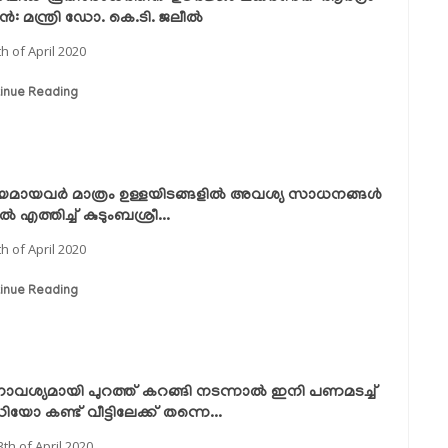
്‍: മന്ത്രി ഡോ. കെ.ടി. ജലീല്‍
th of April 2020
inue Reading
ായമായവർ മാത്രം ഉള്ളയിടങ്ങളിൽ അവശ്യ സാധനങ്ങൾ
ടിൽ എത്തിച്ച് കുടുംബശ്രീ...
th of April 2020
inue Reading
വശ്യമായി പുറത്ത് കറങ്ങി നടന്നാല്‍ ഇനി പണമടച്ച്
യോ കണ്ട് വീട്ടിലേക്ക് തന്നെ...
3th of April 2020