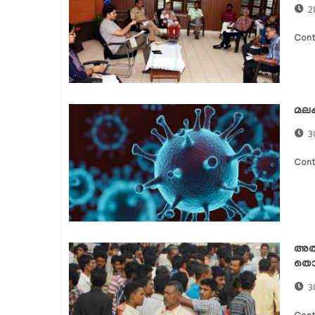
2
Cont
മലപ്
3
Cont
അതി
തൊഴ
3