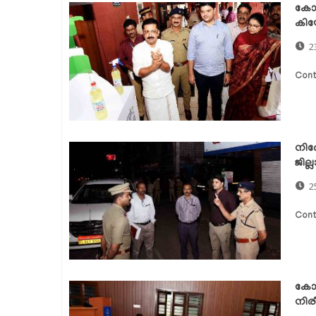
കോവി
കിയ
2
Cont
നിര
ജില്
2
Cont
കോവി
നിരീ