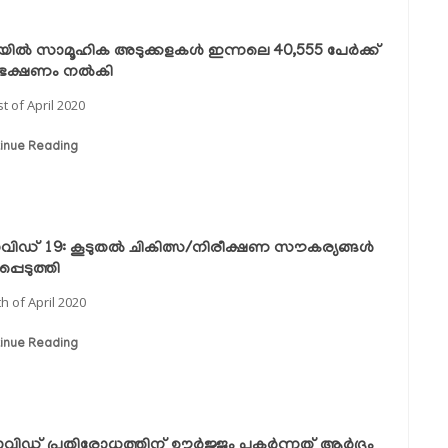
്ലയില്‍ സാമൂഹിക അടുക്കളകള്‍ ഇന്നലെ 40,555 പേര്‍ക്ക്
ച ഭക്ഷണം നല്‍കി
st of April 2020
inue Reading
ിഡ് 19: കൂടുതല്‍ ചികിത്സ/നിരീക്ഷണ സൗകര്യങ്ങള്‍
പ്പെടുത്തി
th of April 2020
inue Reading
ിഡ് പ്രതിരോധത്തിന് ഊര്‍ജ്ജം പകര്‍ന്നത് ആര്‍ദ്രം