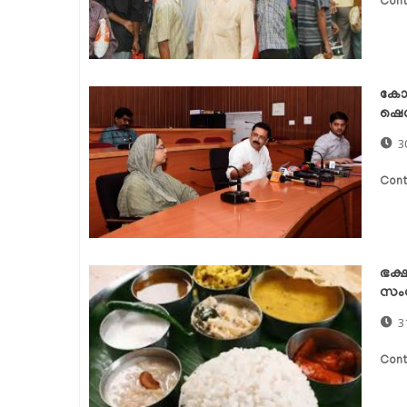
Cont
കോവ
ഷെല്
3
Cont
ഭക്
സംവ
3
Cont