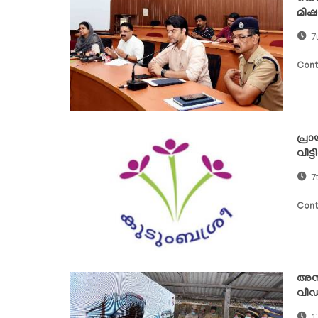
മിഷന
7
Cont
പ്ര
വീട്
7
Cont
അനാ
വീഡി
1