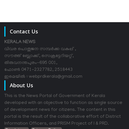
Contact Us
KERALA NEWS
വിവര പൊതുജന സമ്പര്‍ക്ക വകുപ്പ് ,
സൗത്ത് ബ്ലോക്ക്, സെക്രട്ടേറിയറ്റ്,
തിരുവനന്തപുരം-695 001,
ഫോൺ 0471-2327782, 2518443
ഇമെയിൽ : webprdkerala@gmail.com
About Us
This is the News Portal of Government of Kerala
developed with an objective to function as single source
of development news for citizens. The content in this
portal is the result of the collaborative effort of District
Information Officers, and PRISM Project of I & PRD.