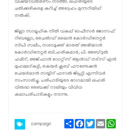
വിഷയാവതരണം നടത്തി. ലഹരിയുടെ
ചതിക്കുഴികളെ കുറിച്ച് അദ്ദേഹം മുന്നറിയിപ്പ്
നല്‍കി.
ജില്ലാ സാമൂഹിക നീതി വകുപ്പ് ഓഫീസര്‍ ജോസഫ്
റിബല്ലോ, ചൈല്‍ഡ് ലൈന്‍ കോര്‍ഡിനേറ്റര്‍
സിപി സലീം, നശാമുക്ത് ഭാരത് അഭിയാന്‍
കോര്‍ഡിനേറ്റര്‍ ബി.ഹരികുമാര്‍, പി. അബ്ദുല്‍
ഹമീദ്, അജ്ഫാന്‍ ഡേറ്റ്‌സ് ആന്‍ഡ് നട്‌സ് എന്‍
മുഹമ്മദ്കുട്ടി, കെയര്‍ ക്ലബ് ഫൗണ്ടേഷന്‍
ചെയര്‍മാന്‍ സയ്യിദ് ഫസല്‍ ജിഫ്രി എന്നിവര്‍
സംസാരിച്ചു. പരിപാടിയുടെ ഭാഗമായി ലഹരി
വിരുദ്ധ ബൈക്ക് റാലിയും വിവിധ
കലാപരിപാടികളും നടന്നു.
Share
Facebook
Twitter
Email
Whats
campaign