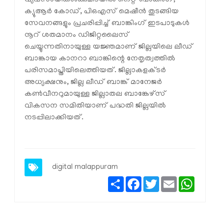
ക്യുആര്‍ കോഡ്, പിഒഎസ് മെഷീന്‍ തുടങ്ങിയ
സേവനങ്ങളും പ്രചരിപ്പിച്ച് ബാങ്കിംഗ് ഇടപാടുകള്‍
നൂറ് ശതമാനം ഡിജിറ്റലൈസ്
ചെയ്യുന്നതിനായുള്ള യജ്ഞമാണ് ജില്ലയിലെ ലീഡ്
ബാങ്കായ കാനറാ ബാങ്കിന്റെ നേതൃത്വത്തില്‍
പരിസമാപ്തിയിലെത്തിയത്. ജില്ലാകളക്ടർ
അധ്യക്ഷനും, ജില്ല ലീഡ് ബാങ്ക് മാനേജർ
കൺവീനറുമായുള്ള ജില്ലാതല ബാങ്കേഴ്സ്
വികസന സമിതിയാണ് പദ്ധതി ജില്ലയിൽ
നടപ്പിലാക്കിയത്.
digital malappuram
Share
Facebook
Twitter
Email
Whats