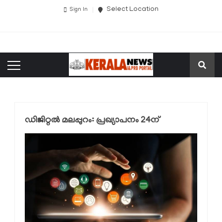
Select Location
Sign In
ഡിജിറ്റല്‍ മലപ്പുറം: പ്രഖ്യാപനം 24ന്