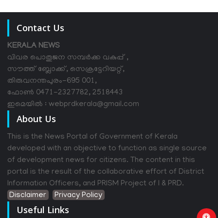
Contact Us
KERALA NEWS
വിവര പൊതുജന സമ്പര്‍ക്ക വകുപ്പ് ,
സൗത്ത് ബ്ലോക്ക്, സെക്രട്ടേറിയറ്റ്,
തിരുവനന്തപുരം-695 001,
ഫോൺ 0471-2327782, 2518443
ഇമെയിൽ : webprdkerala@gmail.com
About Us
This is the News Portal of Government of Kerala
developed with an objective to function as single source
of development news for citizens. The content in this
portal is the result of the collaborative effort of District
Information Officers, and PRISM Project of I & PRD.
Disclaimer
Privacy Policy
Useful Links