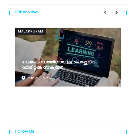
Other News
MALAPPURAM
റവന്യൂ സേവനങ്ങള്‍ ഇനി ഒറ്റ ക്ലിക്കില്‍;
സിംഗിള്‍ സൈന്‍ ഓണ്‍ സംവിധാനവുമായി
റവന്യു...
22nd of July 2026
Follow Us