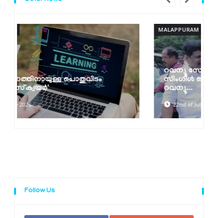
MALAPPURAM
റവന്യൂ സേവനങ്ങള്‍ ഇനി ഒറ്റ ക്ലിക്കില്‍;
സിംഗിള്‍ സൈന്‍ ഓണ്‍ സംവിധാനവുമായി
റവന്യു...
22nd of July 2026
Follow Us