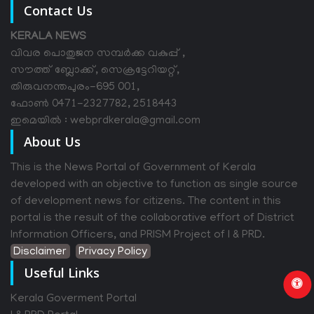
Contact Us
KERALA NEWS
വിവര പൊതുജന സമ്പര്‍ക്ക വകുപ്പ് ,
സൗത്ത് ബ്ലോക്ക്, സെക്രട്ടേറിയറ്റ്,
തിരുവനന്തപുരം-695 001,
ഫോൺ 0471-2327782, 2518443
ഇമെയിൽ : webprdkerala@gmail.com
About Us
This is the News Portal of Government of Kerala
developed with an objective to function as single source
of development news for citizens. The content in this
portal is the result of the collaborative effort of District
Information Officers, and PRISM Project of I & PRD.
Disclaimer
Privacy Policy
Useful Links
Kerala Goverment Portal