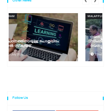
Other News
MALAPPURAM
റവന്യൂ സേവനങ്ങള്‍ ഇനി ഒറ്റ ക്ലിക്കില്‍;
സിംഗിള്‍ സൈന്‍ ഓണ്‍ സംവിധാനവുമായി
റവന്യു...
22nd of July 2026
Follow Us