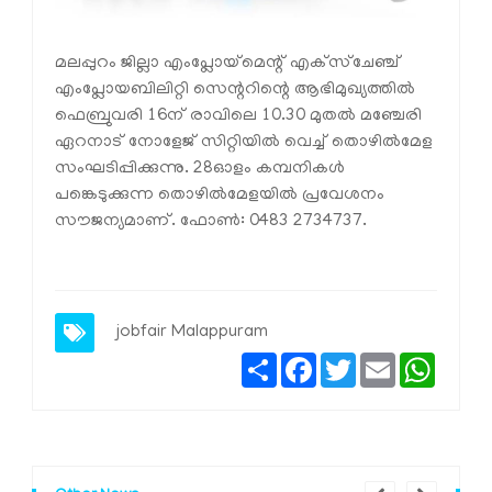
മലപ്പുറം ജില്ലാ എംപ്ലോയ്‌മെന്റ് എക്‌സ്ചേഞ്ച്
എംപ്ലോയബിലിറ്റി സെന്ററിന്റെ ആഭിമുഖ്യത്തിൽ
ഫെബ്രുവരി 16ന് രാവിലെ 10.30 മുതൽ മഞ്ചേരി
ഏറനാട് നോളേജ് സിറ്റിയിൽ വെച്ച് തൊഴിൽമേള
സംഘടിപ്പിക്കുന്നു. 28ഓളം കമ്പനികൾ
പങ്കെടുക്കുന്ന തൊഴിൽമേളയിൽ പ്രവേശനം
സൗജന്യമാണ്. ഫോൺ: 0483 2734737.
jobfair Malappuram
Share
Facebook
Twitter
Email
Whats