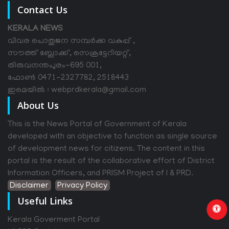
Contact Us
KERALA NEWS
വിവര പൊതുജന സമ്പര്‍ക്ക വകുപ്പ് ,
സൗത്ത് ബ്ലോക്ക്, സെക്രട്ടേറിയറ്റ്,
തിരുവനന്തപുരം-695 001,
ഫോൺ 0471-2327782, 2518443
ഇമെയിൽ : webprdkerala@gmail.com
About Us
This is the News Portal of Government of Kerala
developed with an objective to function as single source
of development news for citizens. The content in this
portal is the result of the collaborative effort of District
Information Officers, and PRISM Project of I & PRD.
Disclaimer
Privacy Policy
Useful Links
Kerala Goverment Portal