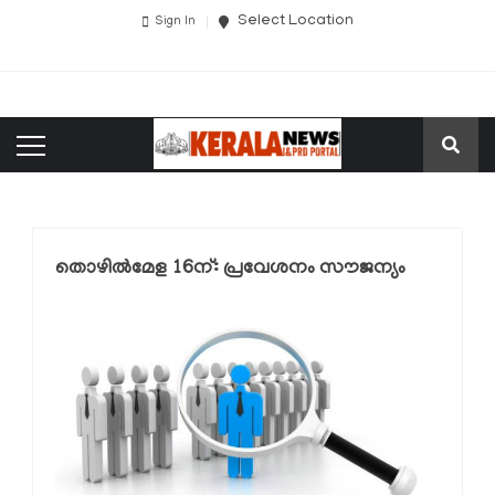
Select Location
Sign In
തൊഴിൽമേള 16ന്: പ്രവേശനം സൗജന്യം