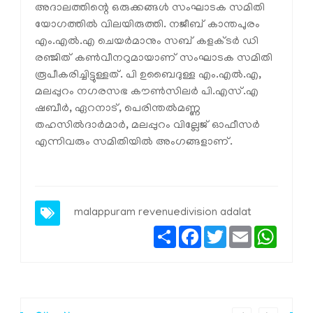
അദാലത്തിന്റെ ഒരുക്കങ്ങൾ സംഘാടക സമിതി
യോഗത്തിൽ വിലയിരുത്തി. നജീബ് കാന്തപുരം
എം.എൽ.എ ചെയർമാനും സബ് കളക്ടർ ഡി
രഞ്ജിത് കൺവീനറുമായാണ് സംഘാടക സമിതി
രൂപീകരിച്ചിട്ടുള്ളത്. പി ഉബൈദുള്ള എം.എൽ.എ,
മലപ്പുറം നഗരസഭ കൗൺസിലർ പി.എസ്.എ
ഷബീർ, ഏറനാട്, പെരിന്തൽമണ്ണ
തഹസിൽദാർമാർ, മലപ്പുറം വില്ലേജ് ഓഫീസർ
എന്നിവരും സമിതിയിൽ അംഗങ്ങളാണ്.
malappuram revenuedivision adalat
Share
Facebook
Twitter
Email
Whats