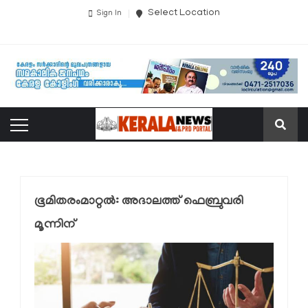
Select Location
Sign In
ഭൂമിതരംമാറ്റൽ: അദാലത്ത് ഫെബ്രുവരി
മൂന്നിന്