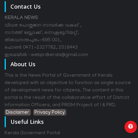
Contact Us
KERALA NEWS
വിവര പൊതുജന സമ്പര്‍ക്ക വകുപ്പ് ,
സൗത്ത് ബ്ലോക്ക്, സെക്രട്ടേറിയറ്റ്,
തിരുവനന്തപുരം-695 001,
ഫോൺ 0471-2327782, 2518443
ഇമെയിൽ : webprdkerala@gmail.com
About Us
This is the News Portal of Government of Kerala
developed with an objective to function as single source
of development news for citizens. The content in this
portal is the result of the collaborative effort of District
Information Officers, and PRISM Project of I & PRD.
Disclaimer
Privacy Policy
Useful Links
Kerala Goverment Portal