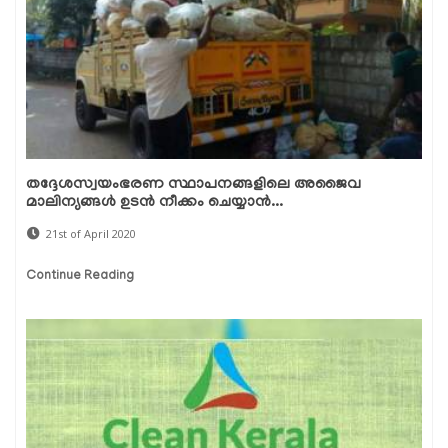
തദ്ദേശസ്വയംഭരണ സ്ഥാപനങ്ങളിലെ അജൈവ
മാലിന്യങ്ങള്‍ ഉടന്‍ നീക്കം ചെയ്യാന്‍...
21st of April 2020
Continue Reading