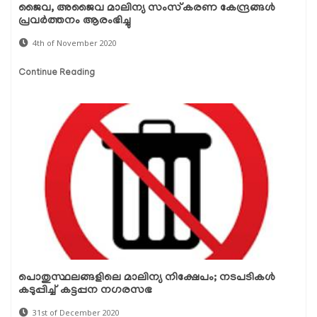
ജൈവ, അജൈവ മാലിന്യ സംസ്‌കരണ കേന്ദ്രങ്ങള്‍
പ്രവര്‍ത്തനം ആരംഭിച്ചു
4th of November 2020
Continue Reading
പൊതുസ്ഥലങ്ങളിലെ മാലിന്യ നിക്ഷേപം; നടപടികള്‍
കടുപ്പിച്ച് കട്ടപ്പന നഗരസഭ
31st of December 2020