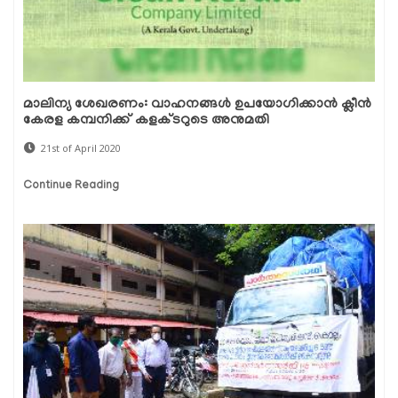
മാലിന്യ ശേഖരണം: വാഹനങ്ങള്‍ ഉപയോഗിക്കാന്‍ ക്ലീന്‍
കേരള കമ്പനിക്ക് കളക്ടറുടെ അനുമതി
21st of April 2020
Continue Reading