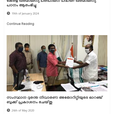
കേരള ഖരമാലിന്യ പരിപാലന പദ്ധതി: ഖരമാലിന്യ
പഠനം ആരംഭിച്ചു
19th of January 2024
Continue Reading
സംസ്ഥാന ദുരന്ത നിവാരണ അതോറിറ്റിയുടെ ഓറഞ്ച്
ബുക്ക് പ്രകാശനം ചെയ്തു
26th of May 2020