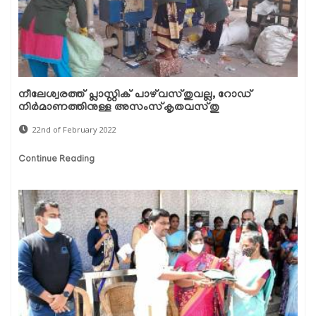
നീലേശ്വരത്ത് പ്ലാസ്റ്റിക് പാഴ്‌വസ്തുവല്ല, റോഡ്
നിര്‍മാണത്തിനുള്ള അസംസ്‌കൃതവസ്തു
22nd of February 2022
Continue Reading