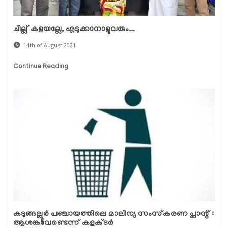
ചില്ല് കളയല്ലേ, എടുക്കാനാളുവരും...
14th of August 2021
Continue Reading
കടുങ്ങല്ലൂര്‍ പഞ്ചായത്തിലെ മാലിന്യ സംസ്‌കരണ പ്ലാന്റ് :
ആശങ്കവേണ്ടെന്ന് കളക്ടര്‍