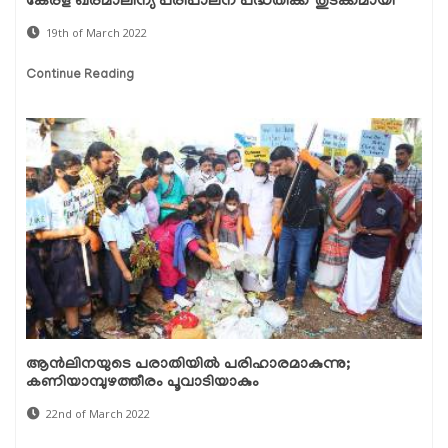
കേരള ഖരമാലിന്യ പരിപാലന പദ്ധതിക്ക് തുടക്കമായി
19th of March 2022
Continue Reading
ആന്‍ലിനയുടെ പരാതിയില്‍ പരിഹാരമാകുന്നു;
കണിയാമ്പുഴത്തീരം പൂവാടിയാകും
22nd of March 2022