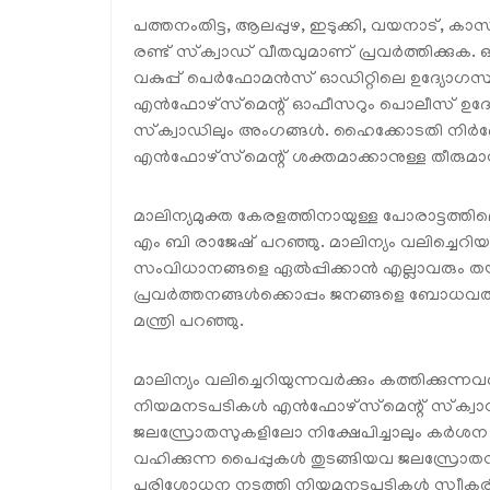
പത്തനംതിട്ട, ആലപ്പുഴ, ഇടുക്കി, വയനാട്, കാ
രണ്ട് സ്‌ക്വാഡ് വീതവുമാണ് പ്രവർത്തിക്കുക
വകുപ്പ് പെർഫോമൻസ് ഓഡിറ്റിലെ ഉദ്യോഗസ്ഥന
എൻഫോഴ്‌സ്‌മെന്റ് ഓഫീസറും പൊലീസ് ഉദ്യോ
സ്‌ക്വാഡിലും അംഗങ്ങൾ. ഹൈക്കോടതി നിർദേ
എൻഫോഴ്‌സ്‌മെന്റ് ശക്തമാക്കാനുള്ള തീരുമാ
മാലിന്യമുക്ത കേരളത്തിനായുള്ള പോരാട്ടത്ത
എം ബി രാജേഷ് പറഞ്ഞു. മാലിന്യം വലിച്ചെ
സംവിധാനങ്ങളെ ഏൽപ്പിക്കാൻ എല്ലാവരും ത
പ്രവർത്തനങ്ങൾക്കൊപ്പം ജനങ്ങളെ ബോധവത്കര
മന്ത്രി പറഞ്ഞു.
മാലിന്യം വലിച്ചെറിയുന്നവർക്കും കത്തിക്കുന
നിയമനടപടികൾ എൻഫോഴ്‌സ്‌മെന്റ് സ്‌ക്വാഡ
ജലസ്രോതസുകളിലോ നിക്ഷേപിച്ചാലും കർശന നടപട
വഹിക്കുന്ന പൈപ്പുകൾ തുടങ്ങിയവ ജലസ്രോതസ
പരിശോധന നടത്തി നിയമനടപടികൾ സ്വീകരിക