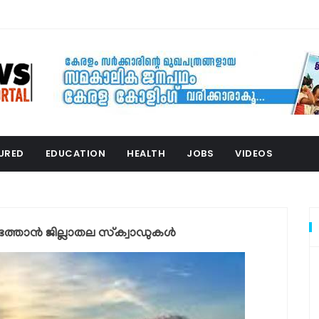
URED
EDUCATION
HEALTH
JOBS
VIDEOS
െത്താൻ ജില്ലാതല സ്‌ക്വാഡുകൾ