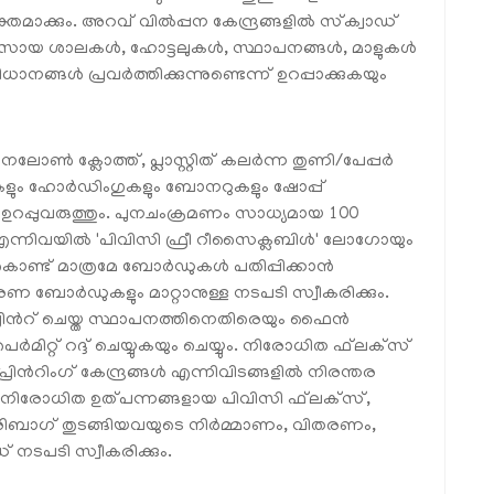
തമാക്കും. അറവ് വിൽപ്പന കേന്ദ്രങ്ങളിൽ സ്‌ക്വാഡ്
യവസായ ശാലകൾ, ഹോട്ടലുകൾ, സ്ഥാപനങ്ങൾ, മാളുകൾ
്ങൾ പ്രവർത്തിക്കുന്നുണ്ടെന്ന് ഉറപ്പാക്കുകയും
ലോൺ ക്ലോത്ത്, പ്ലാസ്റ്റിത് കലർന്ന തുണി/പേപ്പർ
ും ഹോർഡിംഗുകളും ബോനറുകളും ഷോപ്പ്
് ഉറപ്പുവരുത്തും. പുനചംക്രമണം സാധ്യമായ 100
എന്നിവയിൽ 'പിവിസി ഫ്രീ റീസൈക്ലബിൾ' ലോഗോയും
ച്ചുകൊണ്ട് മാത്രമേ ബോർഡുകൾ പതിപ്പിക്കാൻ
രണ ബോർഡുകളും മാറ്റാനുള്ള നടപടി സ്വീകരിക്കും.
രിൻറ് ചെയ്ത സ്ഥാപനത്തിനെതിരെയും ഫൈൻ
് റദ്ദ് ചെയ്യുകയും ചെയ്യും. നിരോധിത ഫ്‌ലക്‌സ്
ൻറിംഗ് കേന്ദ്രങ്ങൾ എന്നിവിടങ്ങളിൽ നിരന്തര
. നിരോധിത ഉത്പന്നങ്ങളായ പിവിസി ഫ്‌ലക്‌സ്,
്യാരിബാഗ് തുടങ്ങിയവയുടെ നിർമ്മാണം, വിതരണം,
 നടപടി സ്വീകരിക്കും.