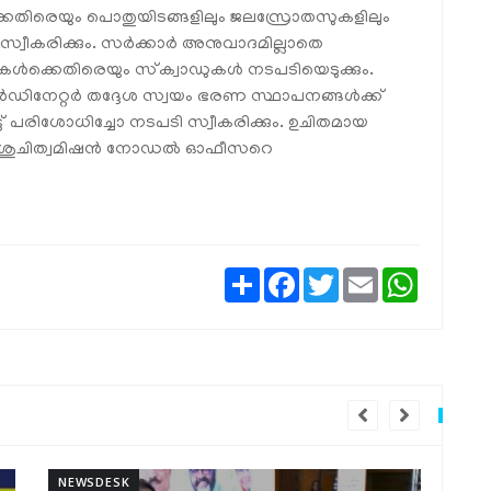
കെതിരെയും പൊതുയിടങ്ങളിലും ജലസ്രോതസുകളിലും
സ്വീകരിക്കും. സർക്കാർ അനുവാദമില്ലാതെ
ുകൾക്കെതിരെയും സ്‌ക്വാഡുകൾ നടപടിയെടുക്കും.
ർഡിനേറ്റർ തദ്ദേശ സ്വയം ഭരണ സ്ഥാപനങ്ങൾക്ക്
് പരിശോധിച്ചോ നടപടി സ്വീകരിക്കും. ഉചിതമായ
ട്ടറി ശുചിത്വമിഷൻ നോഡൽ ഓഫീസറെ
Share
Facebook
Twitter
Email
WhatsAp
NEWSDESK
NEW