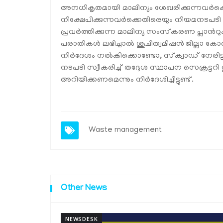
അനധികൃതമായി മാലിന്യം ശേഖരിക്കുന്നവർക്
നിക്ഷേപിക്കുന്നവർക്കെതിരെയും നിയമനടപടി 
പ്രവർത്തിക്കുന്ന മാലിന്യ സംസ്‌കരണ പ്ലാൻറ
പരാതികൾ ലഭിച്ചാൽ ശുചിത്വമിഷൻ ജില്ലാ കോ
നിർദേശം നൽകിക്കൊണ്ടോ, സ്‌ക്വാഡ് നേരിട്ട
നടപടി സ്വീകരിച്ച് തദ്ദേശ സ്ഥാപന സെക്ര
അറിയിക്കണമെന്നും നിർദേശിച്ചിട്ടുണ്ട്.
Waste management
Other News
NEWSDESK