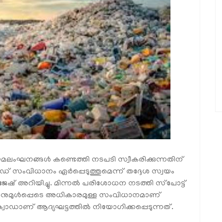
മലംഘനങ്ങൾ കണ്ടെത്തി നടപടി സ്വീകരിക്കുന്നതിന്
വാഡ് സംവിധാനം ഏർപ്പെടുത്തുമെന്ന് തദ്ദേശ സ്വയം
േഷ് അറിയിച്ചു. മിന്നൽ പരിശോധന നടത്തി സ്‌പോട്ട്
നുമുൾപ്പെടെ അധികാരമുള്ള സംവിധാനമാണ്
്വാഡാണ് ആദ്യഘട്ടത്തിൽ നിയോഗിക്കപ്പെടുന്നത്.