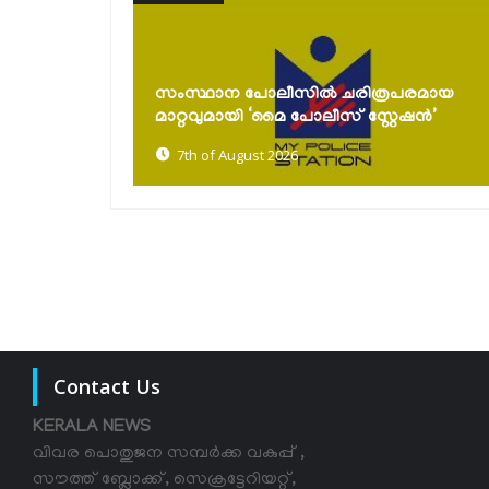
കൈത്തറി ദിനാഘോഷങ്ങൾ സംഘടിപ്പിച്ചു;
പരമായ
പരമ്പരാഗത നെയ്ത്തുകാരെ സംരക്ഷിച്ച്
േഷൻ’
കൈത്തറി...
7th of August 2026
Contact Us
KERALA NEWS
വിവര പൊതുജന സമ്പര്‍ക്ക വകുപ്പ് ,
സൗത്ത് ബ്ലോക്ക്, സെക്രട്ടേറിയറ്റ്,