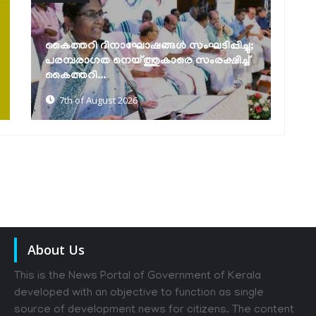
മത്സ്യത്തൊഴിലാളി ജാഗ്രത നിർദേശം
ക
7th of August 2026
About Us
This is the News Portal of Government of Kerala
developed with an objective to function as single
source of development news for citizens. The content