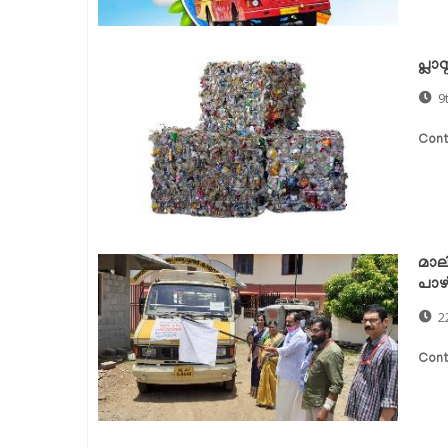
പ്ലാ
9
Cont
മാലി
പാഴ്
2
Cont