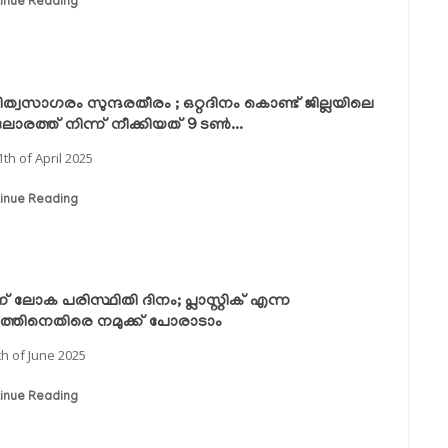
inue Reading
ിത്വസാഗരം സുന്ദരതീരം ; ഒറ്റദിനം കൊണ്ട് ജില്ലയിലെ
ോരത്ത് നിന്ന് നീക്കിയത് 9 ടൺ...
1th of April 2025
inue Reading
് ലോക പരിസ്ഥിതി ദിനം; പ്ലാസ്റ്റിക് എന്ന
ത്തിനെതിരെ നമുക്ക് പോരാടാം
th of June 2025
inue Reading