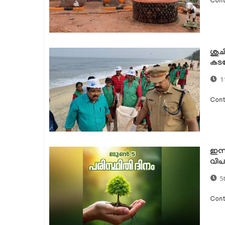
Cont
ശുച
കടല
1
Cont
ഇന്ന
വിപ
5
Cont