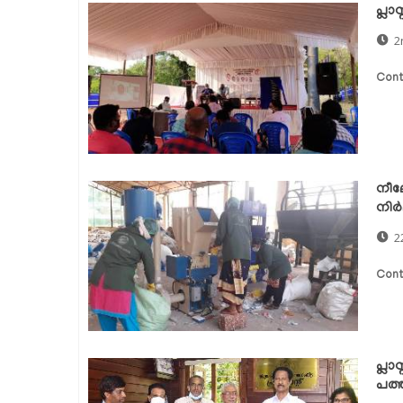
പ്ല
2
Cont
നീലേ
നിര
2
Cont
പ്ല
പത്ത