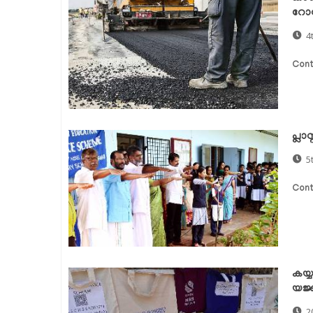
റോഡ
4
Cont
പ്ലാ
5
Cont
കയ്യ
യജ
2