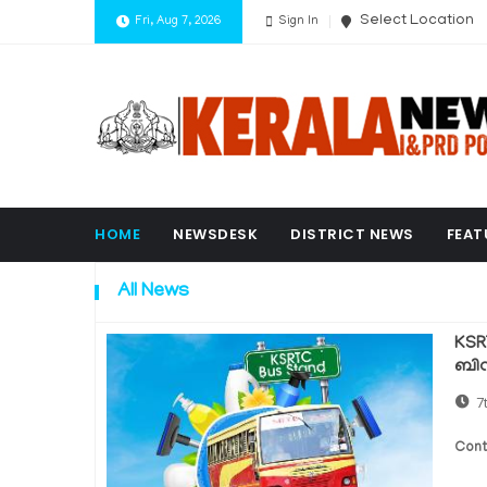
Select Location
Fri, Aug 7, 2026
Sign In
HOME
NEWSDESK
DISTRICT NEWS
FEAT
All News
KSR
ബിന
7
Cont