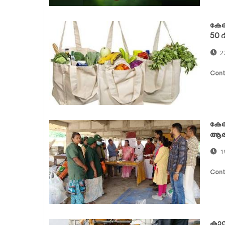
കേരള
50 ദ
2
Cont
കേര
ആരം
1
Cont
കാസര