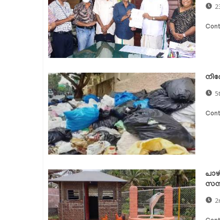
2
Cont
നിരോ
5
Cont
പാഴ
സന്
2