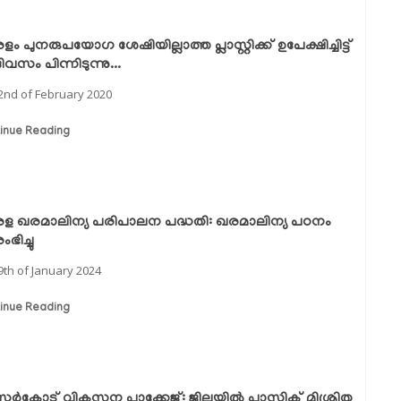
ം പുനരുപയോഗ ശേഷിയില്ലാത്ത പ്ലാസ്റ്റിക്ക് ഉപേക്ഷിച്ചിട്ട്
ിവസം പിന്നിടുന്നു...
2nd of February 2020
inue Reading
ള ഖരമാലിന്യ പരിപാലന പദ്ധതി: ഖരമാലിന്യ പഠനം
ഭിച്ചു
9th of January 2024
inue Reading
്‍കോട് വികസന പാക്കേജ്: ജില്ലയില്‍ പ്ലാസ്റ്റിക് മിശ്രിത