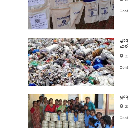
Cont
പ്ലാ
ഹരി
2
Cont
പ്ല
2
Cont