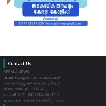
Contact Us
KERALA NEWS
വിവര പൊതുജന സമ്പര്‍ക്ക വകുപ്പ് ,
സൗത്ത് ബ്ലോക്ക്, സെക്രട്ടേറിയറ്റ്,
തിരുവനന്തപുരം-695 001,
ഫോൺ 0471-2327782, 2518443
ഇമെയിൽ : webprdkerala@gmail.com