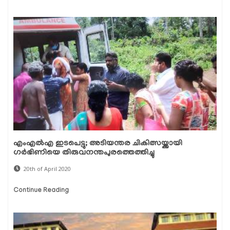
എംഎല്‍എ ഇടപെട്ടു; അടിയന്തര ചികിത്സയ്ക്കായി
ഗര്‍ഭിണിയെ തിരുവനന്തപുരത്തെത്തിച്ചു
20th of April 2020
Continue Reading