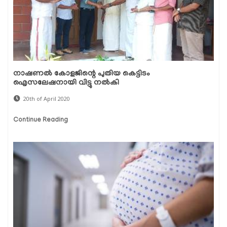
നാഷണല്‍ കോളജിന്റെ പുതിയ കെട്ടിടം
ഐസലേഷനായി വിട്ടു നല്‍കി
20th of April 2020
Continue Reading