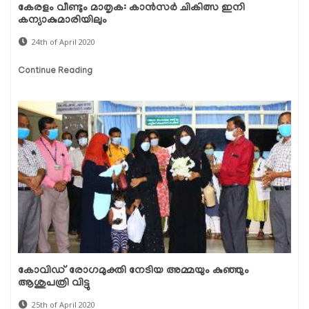
കേരളം വീണ്ടും മാതൃക: കാൻസർ ചികിത്സ ഇനി
കന്യാകുമാരിയിലും
24th of April 2020
Continue Reading
കോവിഡ് രോഗമുക്തി നേടിയ അമ്മയും കുഞ്ഞും
ആശുപത്രി വിട്ടു
25th of April 2020