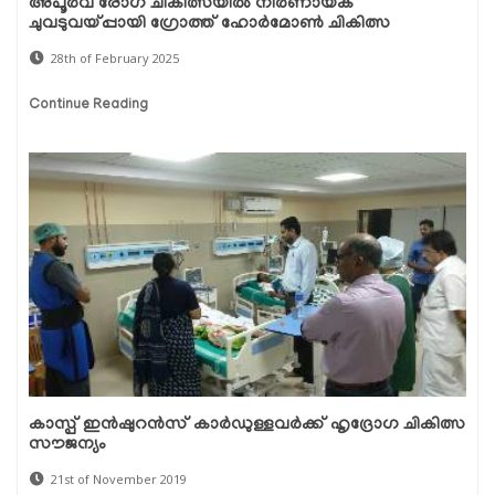
അപൂർവ രോഗ ചികിത്സയിൽ നിർണായക
ചുവടുവയ്പ്പായി ഗ്രോത്ത് ഹോർമോൺ ചികിത്സ
28th of February 2025
Continue Reading
കാസ്പ് ഇന്‍ഷുറന്‍സ് കാര്‍ഡുള്ളവര്‍ക്ക് ഹൃദ്രോഗ ചികിത്സ
സൗജന്യം
21st of November 2019