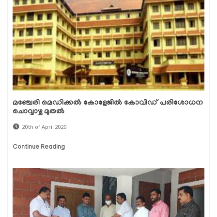
മഞ്ചേരി മെഡിക്കല്‍ കോളേജില്‍ കോവിഡ് പരിശോധന
ചൊവ്വാഴ്ച മുതല്‍
20th of April 2020
Continue Reading