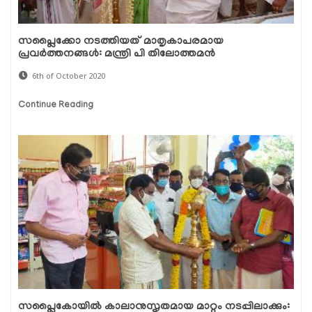
സപ്ലൈക്കോ നടത്തിയത് മാതൃകാപരമായ
പ്രവര്‍ത്തനങ്ങള്‍: മന്ത്രി പി തിലോത്തമന്‍
6th of October 2020
Continue Reading
സപ്ലൈകോയില്‍ കാലാനുസൃതമായ മാറ്റം നടപ്പിലാക്കും: