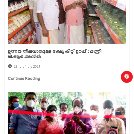
ഉന്നത നിലവാരമുള്ള ഭക്ഷ്യ കിറ്റ് ഉറപ്പ് ; മന്ത്രി
ജി.ആര്‍.അനില്‍
22nd of July 2021
Continue Reading