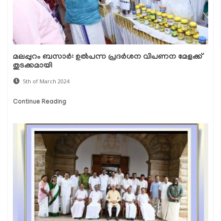
മലപ്പുറം ബസാർ: ഉൽപന്ന പ്രദർശന വിപണന മേളക്ക്
തുടക്കമായി
5th of March 2024
Continue Reading