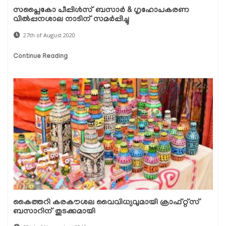
സപ്ലൈകോ പീപ്പിള്‍സ് ബസാര്‍ & ഗൃഹോപകരണ
വില്‍പ്പനശാല നാടിന് സമര്‍പ്പിച്ചു
27th of August 2020
Continue Reading
കൈത്തറി കരകൗശല വൈവിധ്യവുമായി ക്രാഫ്റ്റ്‌സ്
ബസാറിന് തുടക്കമായി