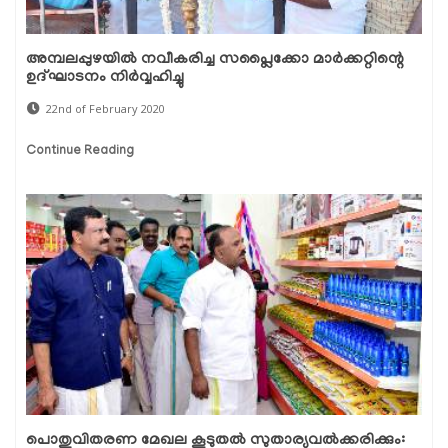
അമ്പലപ്പുഴയില്‍ നവീകരിച്ച സപ്ലൈക്കോ മാര്‍ക്കറ്റിന്റെ
ഉദ്ഘാടനം നിര്‍വ്വഹിച്ചു
22nd of February 2020
Continue Reading
പൊതുവിതരണ മേഖല കൂടുതല്‍ സുതാര്യവല്‍ക്കരിക്കും: