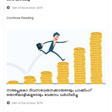
ടണ്‍ കഴിഞ്ഞു
16th of November 2019
Continue Reading
സപ്ലൈകോ ദിവസവേതനക്കാരുടേയും പാക്കിംഗ്
തൊഴിലാളികളുടെയും വേതനം വര്‍ധിപ്പിച്ചു
24th of December 2019