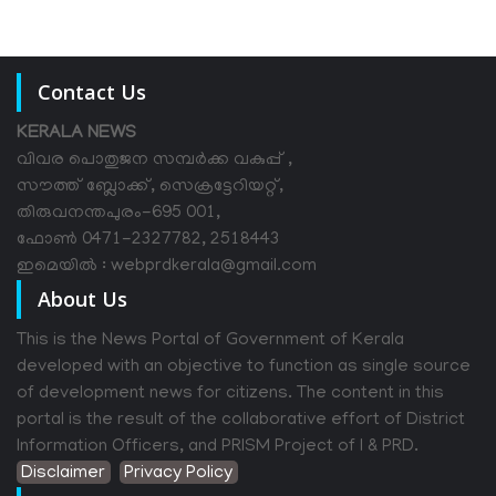
Contact Us
KERALA NEWS
വിവര പൊതുജന സമ്പര്‍ക്ക വകുപ്പ് ,
സൗത്ത് ബ്ലോക്ക്, സെക്രട്ടേറിയറ്റ്,
തിരുവനന്തപുരം-695 001,
ഫോൺ 0471-2327782, 2518443
ഇമെയിൽ : webprdkerala@gmail.com
About Us
This is the News Portal of Government of Kerala
developed with an objective to function as single source
of development news for citizens. The content in this
portal is the result of the collaborative effort of District
Information Officers, and PRISM Project of I & PRD.
Disclaimer
Privacy Policy