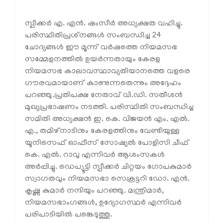
സ്പീക്കർ എ. എൻ. ഷംസീർ അധ്യക്ഷത വഹിച്ചു.
പരിസ്ഥിതിപ്രശ്‌നങ്ങൾ സംബന്ധിച്ച 24
ചോദ്യങ്ങൾ ഈ മൂന്ന് വർഷത്തെ നിയമസഭ
സമ്മേളനത്തിൽ ഉയർന്നതായും കേരള
നിയമസഭ കാലാവസ്ഥാവ്യതിയാനത്തെ വളരെ
ഗൗരവമായാണ് കാണുന്നതെന്നും അദ്ദേഹം
പറഞ്ഞു.പ്രതിപക്ഷ നേതാവ് വി.ഡി. സതീശൻ
മുഖ്യപ്രഭാഷണം നടത്തി. പരിസ്ഥിതി സംബന്ധിച്ച
സമിതി അധ്യക്ഷൻ ഇ. കെ. വിജയൻ എം. എൽ.
എ., തമിഴ്നാടിനും കേരളത്തിനും വേണ്ടിയുള്ള
യൂനിസെഫ് ഓഫീസ് സോഷ്യൽ പോളിസി ചീഫ്
കെ. എൽ. റാവു എന്നിവർ ആശംസകൾ
അർപ്പിച്ചു. ഡെപ്യൂട്ടി സ്പീക്കർ ചിറ്റയം ഗോപകുമാർ
സ്വാഗതവും നിയമസഭാ സെക്രട്ടറി ഡോ. എൻ.
കൃഷ്ണ കുമാർ നന്ദിയും പറഞ്ഞു. മന്ത്രിമാർ,
നിയമസഭാംഗങ്ങൾ, ഉദ്യോഗസ്ഥർ എന്നിവർ
പരിപാടിയിൽ പങ്കെടുത്തു.