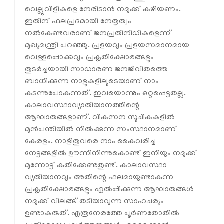
വെല്ലുവിളികളെ നേരിടാൻ നമുക്ക് കഴിയണം.
ഇതിന് ഫലപ്രദമായി നേതൃത്വം
നൽകേണ്ടവരാണ് ജനപ്രതിനിധികളെന്ന്
മുഖ്യമന്ത്രി പറഞ്ഞു. പ്രളയവും പ്രളയസമാനമായ
വെള്ളപ്പൊക്കവും പ്രകൃതിക്ഷോഭങ്ങളും
തുടർച്ചയായി സാധാരണ ജനജീവിതത്തെ
ബാധിക്കുന്ന നാളുകളിലൂടെയാണ് നാം
കടന്നുപോകുന്നത്. ഇവയൊന്നും ഒറ്റപ്പെട്ടതല്ല.
കാലാവസ്ഥാവ്യാതിയാനത്തിന്റെ
ആഘാതങ്ങളാണ്. വികസന സൂചികകളിൽ
മുൻപന്തിയിൽ നിൽക്കുന്ന സംസ്ഥാനമാണ്
കേരളം. നാളിതുവരെ നാം കൈവരിച്ച
നേട്ടങ്ങളിൽ ഊന്നിനിന്നുകൊണ്ട് ഇനിയും നമുക്ക്
മുന്നോട്ട് കുതിക്കേണ്ടതുണ്ട്. കാലാവസ്ഥാ
വ്യതിയാനവും അതിന്റെ ഫലമായുണ്ടാകുന്ന
പ്രകൃതിക്ഷോഭങ്ങളും ഏൽപ്പിക്കുന്ന ആഘാതങ്ങൾ
നമുക്ക് വിലങ്ങ് തടിയാവുന്ന സാഹചര്യം
ഉണ്ടാകരുത്. എത്രനേരത്തേ പൂർണതോതിൽ