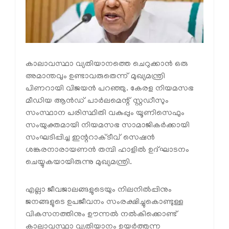
കാലാവസ്ഥാ വ്യതിയാനത്തെ ചെറുക്കാൻ ഒരു
അമാന്തവും ഉണ്ടാവരുതെന്ന് മുഖ്യമന്ത്രി
പിണറായി വിജയൻ പറഞ്ഞു. കേരള നിയമസഭ
മീഡിയ ആൻഡ് പാർലമെന്റ് സ്റ്റഡീസും
സംസ്ഥാന പരിസ്ഥിതി വകുപ്പും യൂണിസെഫും
സംയുക്തമായി നിയമസഭ സാമാജികർക്കായി
സംഘടിപ്പിച്ച ഇന്ററാക്ടീവ് സെഷൻ
ശങ്കരനാരായണൻ തമ്പി ഹാളിൽ ഉദ്ഘാടനം
ചെയ്യുകയായിരുന്നു മുഖ്യമന്ത്രി.
എല്ലാ ജീവജാലങ്ങളുടെയും നിലനിൽപ്പിനും
ജനങ്ങളുടെ ഉപജീവനം സംരക്ഷിച്ചുകൊണ്ടുള്ള
വികസനത്തിനും ഊന്നൽ നൽകിക്കൊണ്ട്
കാലാവസ്ഥാ വ്യതിയാനം ഉയർത്തുന്ന