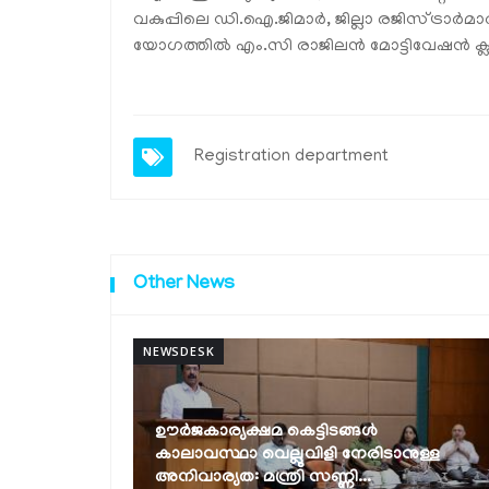
വകുപ്പിലെ ഡി.ഐ.ജിമാർ, ജില്ലാ രജിസ്ട്രാർമ
യോഗത്തിൽ എം.സി രാജിലൻ മോട്ടിവേഷൻ ക്ലാ
Registration department
Other News
NEWSDESK
ാനുള്ള
കേര- സ്മാർട്ട്' (SMART) പദ്ധതിക്ക്
തുടക്കം