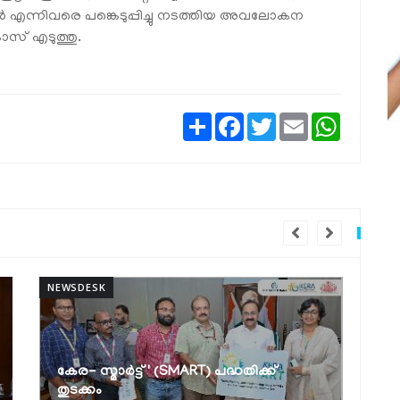
ാർ എന്നിവരെ പങ്കെടുപ്പിച്ചു നടത്തിയ അവലോകന
സ് എടുത്തു.
Share
Facebook
Twitter
Email
WhatsAp
NEWSDESK
N
ബാലസംരക്ഷണ സംവിധാനങ്ങൾ
ഏകോപിപ്പിക്കാൻ പുതിയ ഡിജിറ്റൽ
ഡാഷ്‌ബോർഡ്