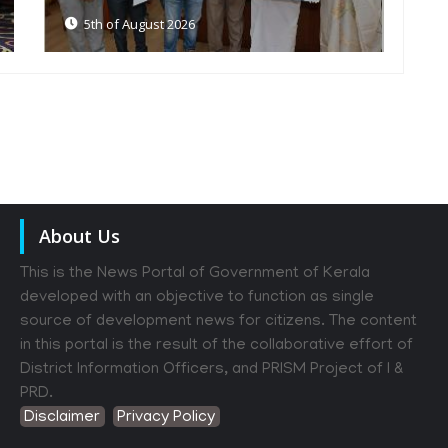
5th of August 2026
About Us
This is the News Portal of Government of Kerala
developed with an objective to function as single
source of development news for citizens. The content
in this portal is the result of the collaborative effort of
District Information Officers, and PRISM Project of I &
PRD.
Disclaimer
Privacy Policy