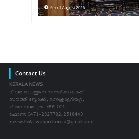
5th of August 2026
Contact Us
KERALA NEWS
വിവര പൊതുജന സമ്പര്‍ക്ക വകുപ്പ് ,
സൗത്ത് ബ്ലോക്ക്, സെക്രട്ടേറിയറ്റ്,
തിരുവനന്തപുരം-695 001,
ഫോൺ 0471-2327782, 2518443
ഇമെയിൽ : webprdkerala@gmail.com