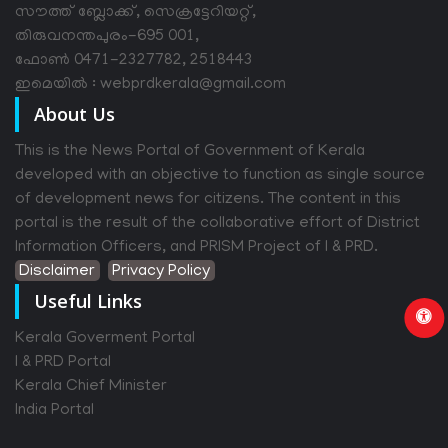
സൗത്ത് ബ്ലോക്ക്, സെക്രട്ടേറിയറ്റ്,
തിരുവനന്തപുരം-695 001,
ഫോൺ 0471-2327782, 2518443
ഇമെയിൽ : webprdkerala@gmail.com
About Us
This is the News Portal of Government of Kerala
developed with an objective to function as single source
of development news for citizens. The content in this
portal is the result of the collaborative effort of District
Information Officers, and PRISM Project of I & PRD.
Disclaimer
Privacy Policy
Useful Links
Kerala Goverment Portal
I & PRD Portal
Kerala Chief Minister
India Portal