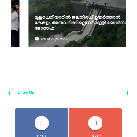
മുല്ലപ്പെരിയാറിൽ ജലനിരപ്പ് ഉയർത്താൻ
കേരളം അനുവദിക്കില്ലെന്ന് മന്ത്രി മോൻസ്
ജോസഫ്
6th of August 2026
Follow Us