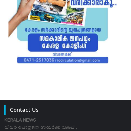
Contact Us
KERALA NEWS
വിവര പൊതുജന സമ്പര്‍ക്ക വകുപ്പ് ,