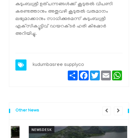
കുടുംബശ്രീ ഉത്പന്നങ്ങള്‍ക്ക് കൂടുതല്‍ വിപണി
കണ്ടെത്താനും അതുവഴി കൂടുതല്‍ വരുമാനം
ലഭ്യമാക്കാനും സാധിക്കുമെന്ന് കുടുംബശ്രീ
എക്‌സിക്യൂട്ടിവ് ഡയറക്ടര്‍ ഹരി കിഷോര്‍
അറിയിച്ചു.
kudumbasree supplyco
Share
Facebook
Twitter
Email
Whats
Other News
NEWSDESK
N