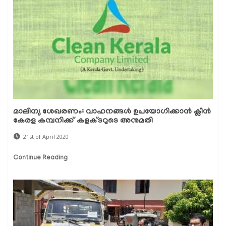
മാലിന്യ ശേഖരണം: വാഹനങ്ങള്‍ ഉപയോഗിക്കാന്‍ ക്ലീന്‍
കേരള കമ്പനിക്ക് കളക്ടറുടെ അനുമതി
21st of April 2020
Continue Reading