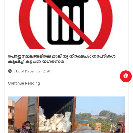
പൊതുസ്ഥലങ്ങളിലെ മാലിന്യ നിക്ഷേപം; നടപടികള്‍
കടുപ്പിച്ച് കട്ടപ്പന നഗരസഭ
31st of December 2020
Continue Reading