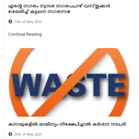
എന്റെ നഗരം സുന്ദര നഗരം;പാഴ് വസ്തുക്കള്‍
ശേഖരിച്ച് കട്ടപ്പന നഗരസഭ
15th of May 2020
Continue Reading
കനാലുകളില്‍ മാലിന്യം നിക്ഷേപിച്ചാല്‍ കര്‍ശന നടപടി
29th of May 2020