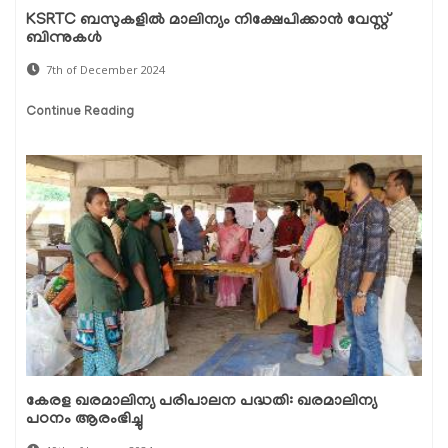
KSRTC ബസുകളിൽ മാലിന്യം നിക്ഷേപിക്കാൻ വേസ്റ്റ്
ബിന്നുകൾ
7th of December 2024
Continue Reading
കേരള ഖരമാലിന്യ പരിപാലന പദ്ധതി: ഖരമാലിന്യ
പഠനം ആരംഭിച്ചു