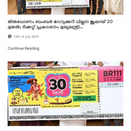
തിരുവോണം ബംബർ ഭാഗ്യക്കുറി വില്പന ജൂലായ് 20
മുതൽ; ടിക്കറ്റ് പ്രകാശനം മുഖ്യമന്ത്രി...
16th of July 2026
Continue Reading