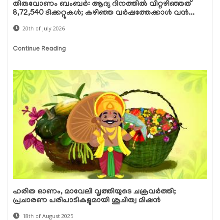
തിരുവോണം ബംബർ: ആദ്യ ദിനത്തിൽ വിറ്റഴിഞ്ഞത്
8,72,540 ടിക്കറ്റുകൾ; കഴിഞ്ഞ വർഷത്തേക്കാൾ വൻ...
20th of July 2026
Continue Reading
ഹരിത ഓണം, മാവേലി വൃത്തിയുടെ ചക്രവർത്തി;
പ്രചാരണ പരിപാടികളുമായി ശുചിത്വ മിഷൻ
18th of August 2025