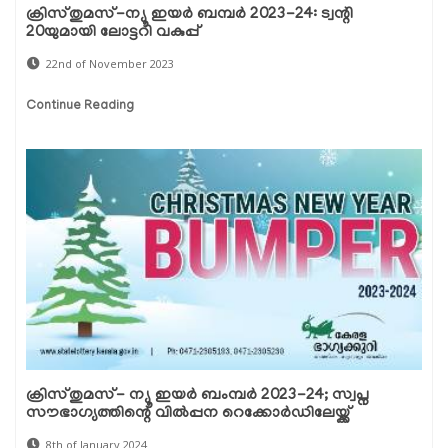
ക്രിസ്തുമസ്-ന്യൂ ഇയർ ബമ്പർ 2023-24: ട്വന്റി
20യുമായി ലോട്ടറി വകുപ്പ്
22nd of November 2023
Continue Reading
ക്രിസ്തുമസ്- ന്യൂ ഇയർ ബംമ്പർ 2023-24; സ്വപ്ന
സൗഭാഗ്യത്തിന്റെ വിൽപ്പന റെക്കോർഡിലേയ്ക്ക്
8th of January 2024