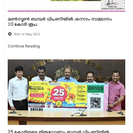
മൺസൂൺ ബമ്പർ വിപണിയിൽ ;ഒന്നാം സമ്മാനം
10 കോടി രൂപ
30th of May 2025
Continue Reading
25 കോടിയുടെ തിരുവോണം ബമ്പർ വിപണിയിൽ