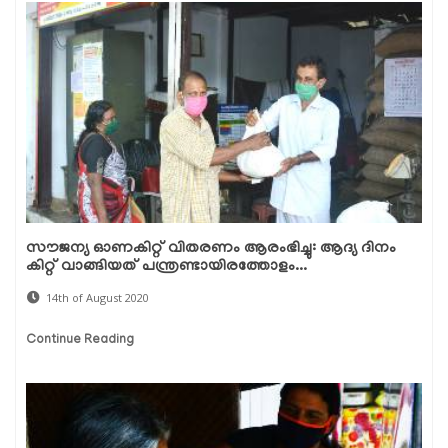
സൗജന്യ ഓണകിറ്റ് വിതരണം ആരംഭിച്ചു: ആദ്യ ദിനം
കിറ്റ് വാങ്ങിയത് പന്ത്രണ്ടായിരത്തോളം...
14th of August 2020
Continue Reading