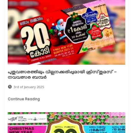
പുതുവത്സരത്തിലും വില്പനക്കുതിപ്പുമായി ക്രിസ്തുമസ് -
നവവത്സര ബമ്പർ
3rd of January 2025
Continue Reading