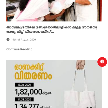
അമ്പലപ്പുഴയിലെ മത്സ്യതൊഴിലാളികള്‍ക്കുള്ള സൗജന്യ
ഭക്ഷ്യ കിറ്റ് വിതരണത്തിന്...
14th of August 2020
Continue Reading