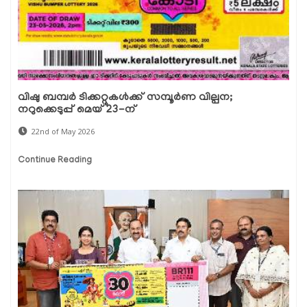
വിഷു ബമ്പർ ടിക്കറ്റുകൾക്ക് സമ്പൂർണ വില്പന;
നറുക്കെടുപ്പ് മെയ് 23-ന്
22nd of May 2026
Continue Reading