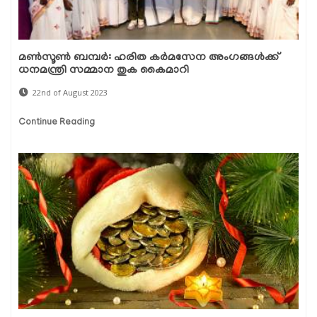
മൺസൂൺ ബമ്പർ: ഹരിത കർമസേന അംഗങ്ങൾക്ക്
ധനമന്ത്രി സമ്മാന തുക കൈമാറി
22nd of August 2023
Continue Reading