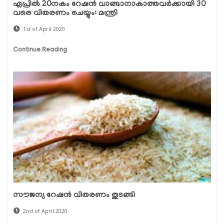
ഏപ്രില്‍ 20നകം റേഷന്‍ വാങ്ങാനാകാത്തവര്‍ക്കായി 30
വരെ വിതരണം ചെയ്യും: മന്ത്രി
1st of April 2020
Continue Reading
സൗജന്യ റേഷന്‍ വിതരണം തുടങ്ങി
2nd of April 2020