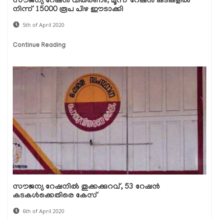
സൗജന്യ റേഷന്‍ വിതരണം; മൂന്ന് റേഷന്‍ കടകളില്‍
നിന്ന് 15000 രൂപ പിഴ ഈടാക്കി
5th of April 2020
Continue Reading
സൗജന്യ റേഷനില്‍ തൂക്കക്കുറവ്, 53 റേഷന്‍
കടകള്‍ക്കെതിരെ കേസ്
6th of April 2020