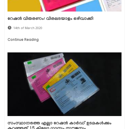
റേഷന്‍ വിതരണം: വിരലടയാളം ഒഴിവാക്കി
14th of March 2020
Continue Reading
സംസ്ഥാനത്തെ എല്ലാ റേഷന്‍ കാര്‍ഡ് ഉടമകള്‍ക്കും
കുറഞ്ഞത് 15 കിലോ ധാന്യം സൗജന്യം