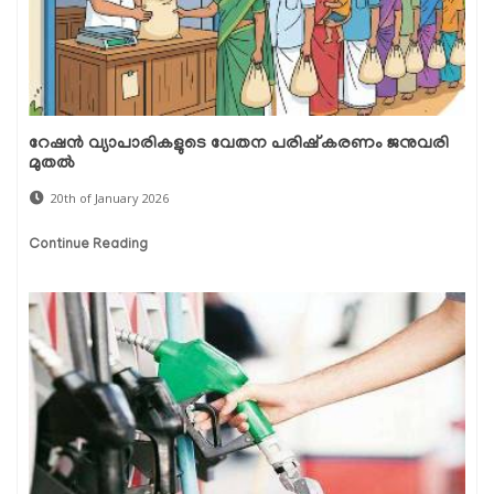
റേഷൻ വ്യാപാരികളുടെ വേതന പരിഷ്‌കരണം ജനുവരി
മുതൽ
20th of January 2026
Continue Reading