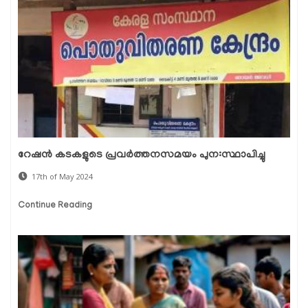
റേഷൻ കടകളുടെ പ്രവർത്തനസമയം പുന:സ്ഥാപിച്ചു
17th of May 2024
Continue Reading