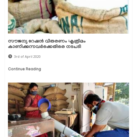
സൗജന്യ റേഷന്‍ വിതരണം :കൃത്രിമം
കാണിക്കുന്നവര്‍ക്കെതിരെ നടപടി
3rd of April 2020
Continue Reading