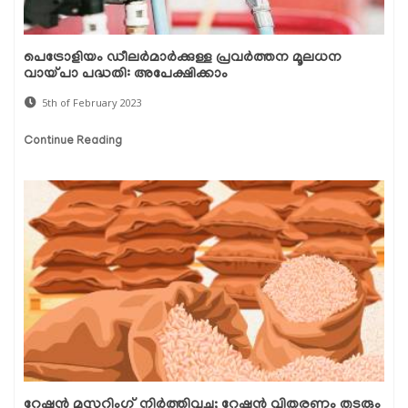
പെട്രോളിയം ഡീലർമാർക്കുള്ള പ്രവർത്തന മൂലധന
വായ്പാ പദ്ധതി: അപേക്ഷിക്കാം
5th of February 2023
Continue Reading
റേഷൻ മസ്റ്ററിംഗ് നിർത്തിവച്ചു; റേഷൻ വിതരണം തുടരും