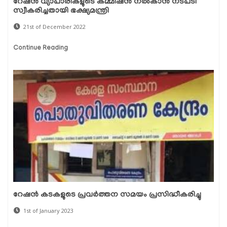
റേഷൻ വ്യാപാരികളുടെ കമ്മീഷൻ നൽകാൻ നടപടി
സ്വീകരിച്ചതായി ഭക്ഷ്യമന്ത്രി
21st of December 2022
Continue Reading
റേഷൻ കടകളുടെ പ്രവർത്തന സമയം പ്രസിദ്ധീകരിച്ചു
1st of January 2023