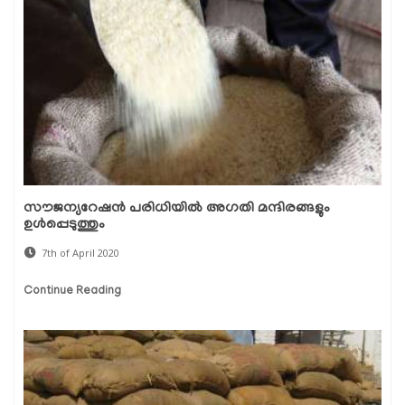
സൗജന്യറേഷന്‍ പരിധിയില്‍ അഗതി മന്ദിരങ്ങളും
ഉള്‍പ്പെടുത്തും
7th of April 2020
Continue Reading