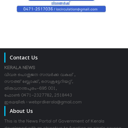
Contact Us
KERALA NEWS
വിവര പൊതുജന സമ്പര്‍ക്ക വകുപ്പ് ,
സൗത്ത് ബ്ലോക്ക്, സെക്രട്ടേറിയറ്റ്,
തിരുവനന്തപുരം-695 001,
ഫോൺ 0471-2327782, 2518443
ഇമെയിൽ : webprdkerala@gmail.com
About Us
This is the News Portal of Government of Kerala