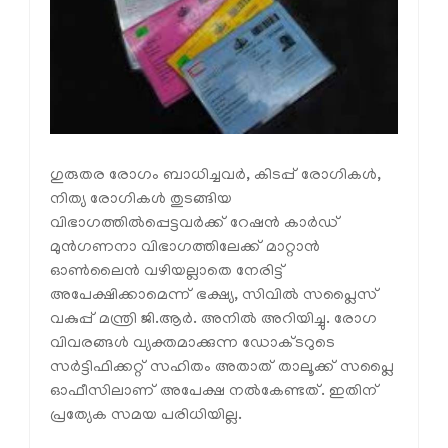
ഗുരുതര രോഗം ബാധിച്ചവർ, കിടപ്പ് രോഗികൾ,
നിത്യ രോഗികൾ തുടങ്ങിയ
വിഭാഗത്തിൽപ്പെട്ടവർക്ക് റേഷൻ കാർഡ്
മുൻഗണനാ വിഭാഗത്തിലേക്ക് മാറ്റാൻ
ഓൺലൈൻ വഴിയല്ലാതെ നേരിട്ട്
അപേക്ഷിക്കാമെന്ന് ഭക്ഷ്യ, സിവിൽ സപ്ലൈസ്
വകുപ്പ് മന്ത്രി ജി.ആർ. അനിൽ അറിയിച്ചു. രോഗ
വിവരങ്ങൾ വ്യക്തമാക്കുന്ന ഡോക്ടറുടെ
സർട്ടിഫിക്കറ്റ് സഹിതം അതാത് താലൂക്ക് സപ്ലൈ
ഓഫീസിലാണ് അപേക്ഷ നൽകേണ്ടത്. ഇതിന്
പ്രത്യേക സമയ പരിധിയില്ല.