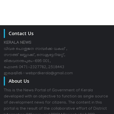
Contact Us
KERALA NEWS
വിവര പൊതുജന സമ്പര്‍ക്ക വകുപ്പ് ,
സൗത്ത് ബ്ലോക്ക്, സെക്രട്ടേറിയറ്റ്,
തിരുവനന്തപുരം-695 001,
ഫോൺ 0471-2327782, 2518443
ഇമെയിൽ : webprdkerala@gmail.com
About Us
This is the News Portal of Government of Kerala
developed with an objective to function as single source
of development news for citizens. The content in this
portal is the result of the collaborative effort of District