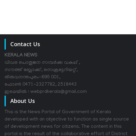
Contact Us
KERALA NEWS
വിവര പൊതുജന സമ്പര്‍ക്ക വകുപ്പ് ,
സൗത്ത് ബ്ലോക്ക്, സെക്രട്ടേറിയറ്റ്,
തിരുവനന്തപുരം-695 001,
ഫോൺ 0471-2327782, 2518443
ഇമെയിൽ : webprdkerala@gmail.com
About Us
This is the News Portal of Government of Kerala
developed with an objective to function as single source
of development news for citizens. The content in this
portal is the result of the collaborative effort of District