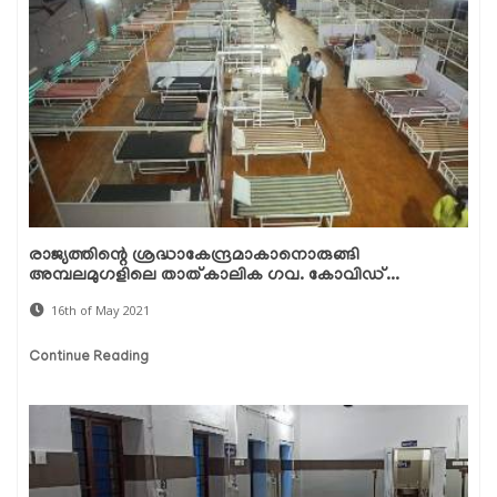
രാജ്യത്തിന്റെ ശ്രദ്ധാകേന്ദ്രമാകാനൊരുങ്ങി
അമ്പലമുഗളിലെ താത്കാലിക ഗവ. കോവിഡ്...
16th of May 2021
Continue Reading