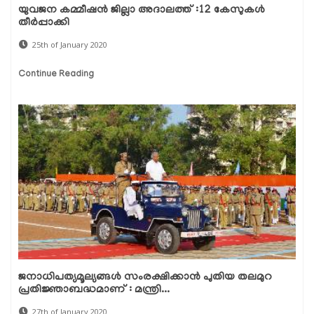
യുവജന കമ്മീഷന്‍ ജില്ലാ അദാലത്ത് :12 കേസുകള്‍
തീര്‍പ്പാക്കി
25th of January 2020
Continue Reading
ജനാധിപത്യമൂല്യങ്ങള്‍ സംരക്ഷിക്കാന്‍ പുതിയ തലമുറ
പ്രതിജ്ഞാബദ്ധമാണ് : മന്ത്രി...
27th of January 2020