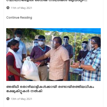
സ്ഥാപനങ്ങളില്‍ അധിക നടപടികള്‍ ആവശ്യം:...
11th of May 2021
Continue Reading
അതിഥി തൊഴിലാളികൾക്കായി രണ്ടായിരത്തിലധികം
ഭക്ഷ്യകിറ്റുകൾ നൽകി
13th of May 2021