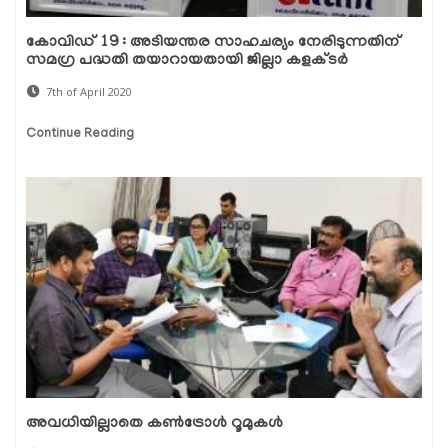
കോവിഡ് 19 : അടിയന്തര സാഹചര്യം നേരിടുന്നതിന്
സമഗ്ര പദ്ധതി തയാറായതായി ജില്ലാ കളക്ടര്‍
7th of April 2020
Continue Reading
അവധിയില്ലാതെ കണ്‍ട്രോള്‍ റൂമുകള്‍