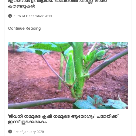
എറണാകുളം ആര്‍.ടി. ഓഫീസില്‍ ഫാസ്റ്റ് ട്രാക്ക്
കൗണ്ടറുകള്‍
13th of December 2019
Continue Reading
'ജീവനി നമ്മുടെ കൃഷി നമ്മുടെ ആരോഗ്യം' പദ്ധതിക്ക്
ഇന്ന് തുടക്കമാകും
1st of January 2020