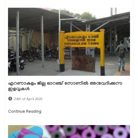
എറണാകുളം ജില്ല ഓറഞ്ച് സോണില്‍ അനുവദിക്കുന്ന
ഇളവുകള്‍
24th of April 2020
Continue Reading