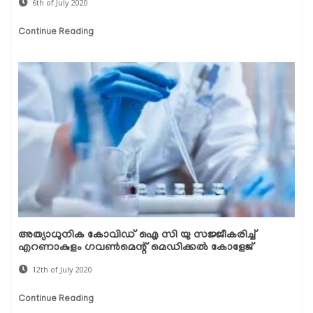
6th of July 2020
Continue Reading
അത്യാധുനിക കോവിഡ് ഐ സി യു സജ്ജീകരിച്ച്
എറണാകുളം ഗവൺമെന്റ് മെഡിക്കൽ കോളേജ്
12th of July 2020
Continue Reading