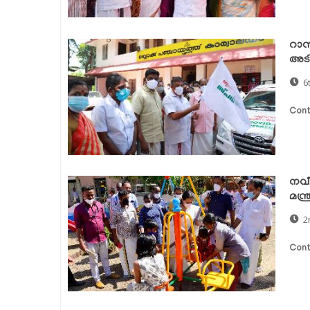
റാന്
അടി
6
Cont
നവീക
മന്ത
2
Cont