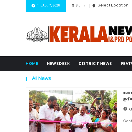
Select Location
Fri, Aug 7, 2026
Sign In
HOME
NEWSDESK
DISTRICT NEWS
FEAT
All News
ചേന്
ഉദ്
6
Cont