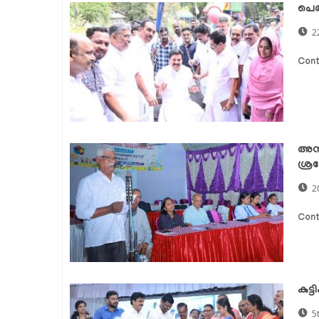
പെര
2
Cont
അന്
ശ്ര
2
Cont
കുട്
5