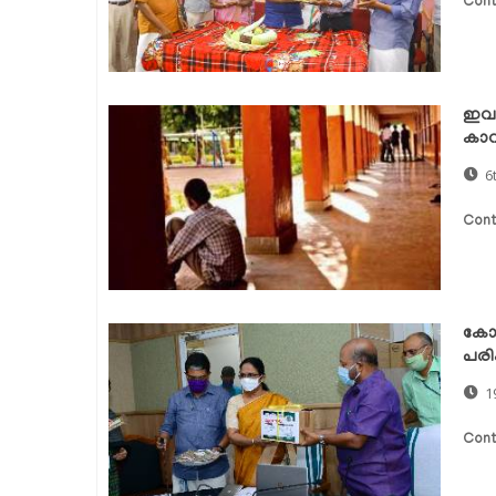
Cont
ഇവര
കാവ
6
Cont
കോവ
പരി
1
Cont