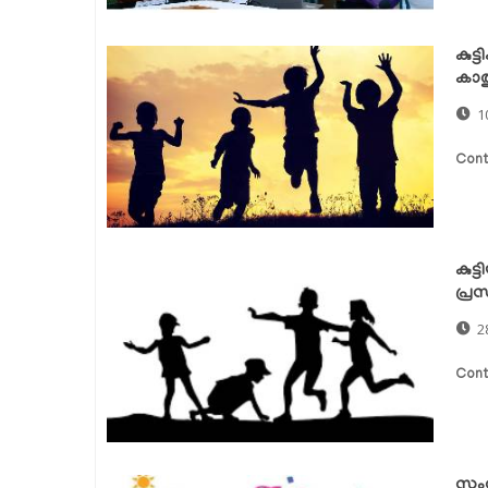
കുട
കാത്
1
Cont
കുട
പ്രസ
2
Cont
സംസ