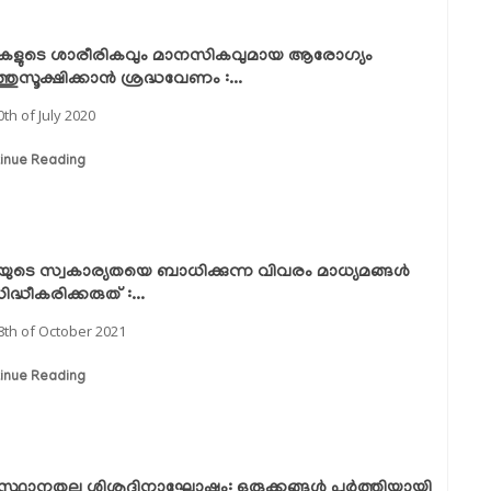
്ടികളുടെ ശാരീരികവും മാനസികവുമായ ആരോഗ്യം
തുസൂക്ഷിക്കാന്‍ ശ്രദ്ധവേണം :...
0th of July 2020
inue Reading
്ടിയുടെ സ്വകാര്യതയെ ബാധിക്കുന്ന വിവരം മാധ്യമങ്ങള്‍
ിദ്ധീകരിക്കരുത് :...
8th of October 2021
inue Reading
്ഥാനതല ശിശുദിനാഘോഷം: ഒരുക്കങ്ങൾ പൂർത്തിയായി