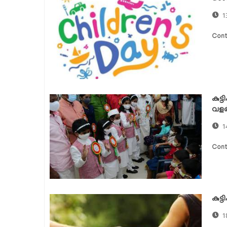
1
Cont
കുട
വളര്
1
Cont
കുട
1