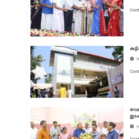
Cont
കുട്
7
Cont
രാമ
തുടക
1