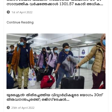
രജിസ്ട്രേഷൻ വകുപ്പിന് റിക്കോർഡ് വരുമാനം: 20-21
സാമ്പത്തിക വർഷത്തേക്കാൾ 1301.57 കോടി അധിക...
1st of April 2022
Continue Reading
യുക്രൈൻ: തിരിച്ചെത്തിയ വിദ്യാർഥികളുടെ യോഗം 30ന്
തിരുവനന്തപുരത്ത്; രജിസ്ട്രേഷൻ...
25th of April 2022