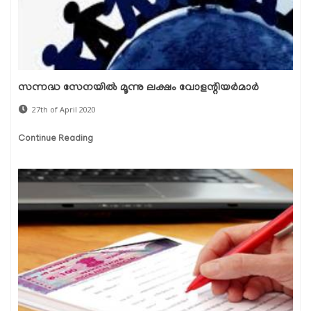
സന്നദ്ധ സേനയിൽ മൂന്നു ലക്ഷം വോളന്റിയർമാർ
27th of April 2020
Continue Reading