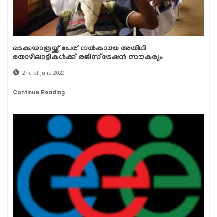
മടക്കയാത്രയ്ക്ക് പേര് നല്‍കാത്ത അതിഥി
തൊഴിലാളികള്‍ക്ക് രജിസ്‌ട്രേഷന്‍ സൗകര്യം
2nd of June 2020
Continue Reading