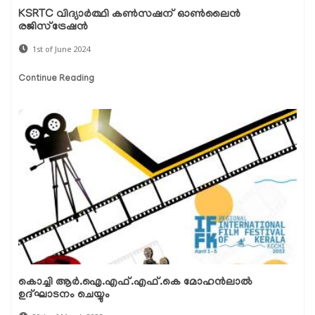
KSRTC വിദ്യാർത്ഥി കൺസഷന് ഓൺലൈൻ
രജിസ്ട്രേഷൻ
1st of June 2024
Continue Reading
കൊച്ചി ആര്‍.ഐ.എഫ്.എഫ്.കെ മോഹന്‍ലാല്‍
ഉദ്ഘാടനം ചെയ്യും