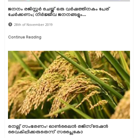
ജനനം രജിസ്റ്റര്‍ ചെയ്ത് ഒരു വര്‍ഷത്തിനകം പേര്
ചേര്‍ക്കണം; നിര്‍ജ്ജീവ ജനനങ്ങളും...
28th of November 2019
Continue Reading
നെല്ല് സംഭരണം: ഓണ്‍ലൈന്‍ രജിസ്‌ട്രേഷന്‍
വൈകിപ്പിക്കരുതെന്ന് സപ്ലൈകോ