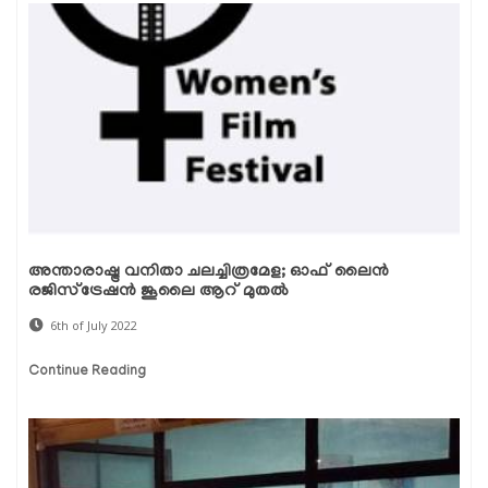
അന്താരാഷ്ട്ര വനിതാ ചലച്ചിത്രമേള; ഓഫ് ലൈൻ
രജിസ്ട്രേഷൻ ജൂലൈ ആറ് മുതൽ
6th of July 2022
Continue Reading