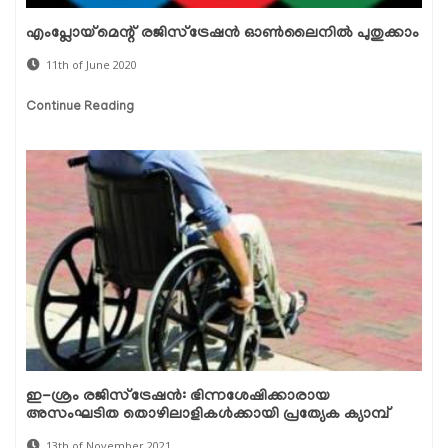
എംപ്ലോയ്മെന്റ് രജിസ്ട്രേഷന്‍ ഓണ്‍ലൈനില്‍ പുതുക്കാം
11th of June 2020
Continue Reading
ഇ-ശ്രം രജിസ്‌ട്രേഷൻ: ഭിന്നശേഷിക്കാരായ
അസംഘടിത തൊഴിലാളികൾക്കായി പ്രത്യേക ക്യാമ്പ്
13th of November 2021