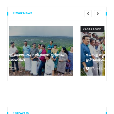
Other News
KASARAGOD
ം
ചെങ്കള സ്മാർട്ട് വില്ലേജ് ഓഫീസ് കെട്ടിടം
ഉദ്ഘാടനം ചെയ്തു
17th of July 2026
Follow Us