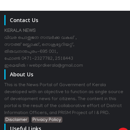
Contact Us
KERALA NEWS
വിവര പൊതുജന സമ്പര്‍ക്ക വകുപ്പ് ,
സൗത്ത് ബ്ലോക്ക്, സെക്രട്ടേറിയറ്റ്,
തിരുവനന്തപുരം-695 001,
ഫോൺ 0471-2327782, 2518443
ഇമെയിൽ : webprdkerala@gmail.com
About Us
This is the News Portal of Government of Kerala
developed with an objective to function as single source
of development news for citizens. The content in this
portal is the result of the collaborative effort of District
Information Officers, and PRISM Project of I & PRD.
Disclaimer
Privacy Policy
Useful Links