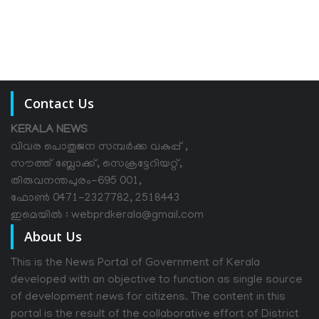
Contact Us
KERALA NEWS
വിവര പൊതുജന സമ്പര്‍ക്ക വകുപ്പ് ,
സൗത്ത് ബ്ലോക്ക്, സെക്രട്ടേറിയറ്റ്,
തിരുവനന്തപുരം-695 001,
ഫോൺ 0471-2327782, 2518443
ഇമെയിൽ : webprdkerala@gmail.com
About Us
This is the News Portal of Government of Kerala
developed with an objective to function as single source
of development news for citizens. The content in this
portal is the result of the collaborative effort of District