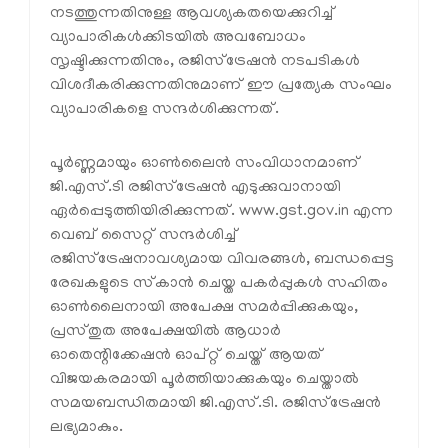
നടത്തുന്നതിനുള്ള ആവശ്യകതയെക്കുറിച്ച്
വ്യാപാരികൾക്കിടയിൽ അവബോധം
സൃഷ്ടിക്കുന്നതിനും, രജിസ്‌ട്രേഷൻ നടപടികൾ
വിശദീകരിക്കുന്നതിനുമാണ് ഈ പ്രത്യേക സംഘം
വ്യാപാരികളെ സന്ദർശിക്കുന്നത്.
പൂർണ്ണമായും ഓൺലൈൻ സംവിധാനമാണ്
ജി.എസ്.ടി രജിസ്‌ട്രേഷൻ എടുക്കുവാനായി
ഏർപ്പെടുത്തിയിരിക്കുന്നത്. www.gst.gov.in എന്ന
വെബ് സൈറ്റ് സന്ദർശിച്ച്
രജിസ്‌ട്രേഷനാവശ്യമായ വിവരങ്ങൾ, ബന്ധപ്പെട്ട
രേഖകളുടെ സ്‌കാൻ ചെയ്ത പകർപ്പുകൾ സഹിതം
ഓൺലൈനായി അപേക്ഷ സമർപ്പിക്കുകയും,
പ്രസ്തുത അപേക്ഷയിൽ ആധാർ
ഓതെന്റിക്കേഷൻ ഓപ്റ്റ് ചെയ്ത് ആയത്
വിജയകരമായി പൂർത്തിയാക്കുകയും ചെയ്താൽ
സമയബന്ധിതമായി ജി.എസ്.ടി. രജിസ്‌ട്രേഷൻ
ലഭ്യമാകും.