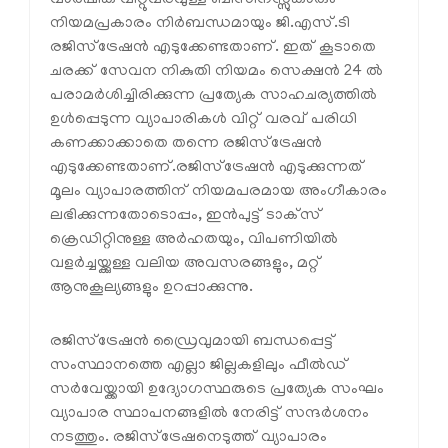
നിയമപ്രകാരം നിർബന്ധമായും ജി.എസ്.ടി
രജിസ്‌ട്രേഷൻ എടുക്കേണ്ടതാണ്. ഇത് കൂടാതെ
ചരക്ക് സേവന നികുതി നിയമം സെക്ഷൻ 24 ൽ
പരാമർശിച്ചിരിക്കുന്ന പ്രത്യേക സാഹചര്യത്തിൽ
ഉൾപ്പെടുന്ന വ്യാപാരികൾ വിറ്റ് വരവ് പരിധി
കണക്കാക്കാതെ തന്നെ രജിസ്‌ട്രേഷൻ
എടുക്കേണ്ടതാണ്.രജിസ്‌ട്രേഷൻ എടുക്കുന്നത്
മൂലം വ്യാപാരത്തിന് നിയമപരമായ അംഗീകാരം
ലഭിക്കുന്നതോടൊപ്പം, ഇൻപുട്ട് ടാക്‌സ്
ക്രെഡിറ്റിനുള്ള അർഹതയും, വിപണിയിൽ
വളർച്ചയ്ക്കുള്ള വലിയ അവസരങ്ങളും, മറ്റ്
ആനുകൂല്യങ്ങളും ഉറപ്പാക്കുന്നു.
രജിസ്‌ട്രേഷൻ ഡ്രൈവുമായി ബന്ധപ്പെട്ട്
സംസ്ഥാനത്തെ എല്ലാ ജില്ലകളിലും ഫീൽഡ്
സർവേയ്ക്കായി ഉദ്യോഗസ്ഥരുടെ പ്രത്യേക സംഘം
വ്യാപാര സ്ഥാപനങ്ങളിൽ നേരിട്ട് സന്ദർശനം
നടത്തും. രജിസ്‌ട്രേഷനെടുത്ത് വ്യാപാരം