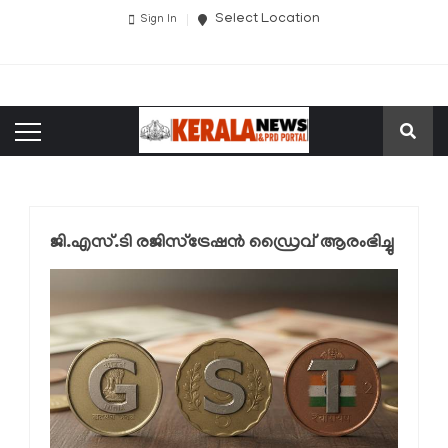
Select Location
Sign In
ജി.എസ്.ടി രജിസ്‌ട്രേഷൻ ഡ്രൈവ് ആരംഭിച്ചു