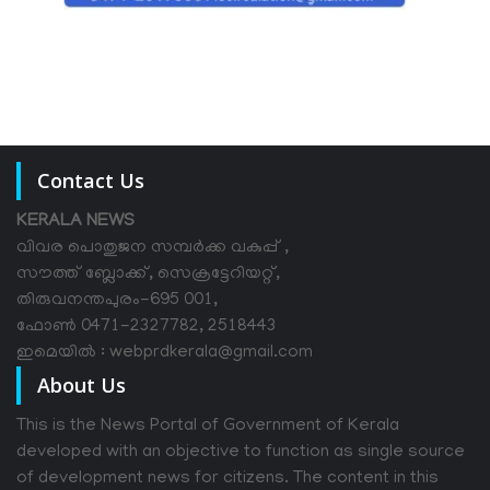
Contact Us
KERALA NEWS
വിവര പൊതുജന സമ്പര്‍ക്ക വകുപ്പ് ,
സൗത്ത് ബ്ലോക്ക്, സെക്രട്ടേറിയറ്റ്,
തിരുവനന്തപുരം-695 001,
ഫോൺ 0471-2327782, 2518443
ഇമെയിൽ : webprdkerala@gmail.com
About Us
This is the News Portal of Government of Kerala
developed with an objective to function as single source
of development news for citizens. The content in this