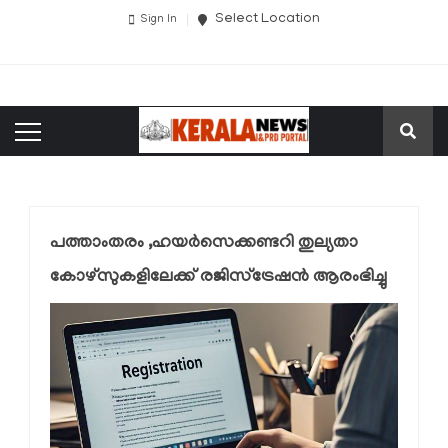
Select Location
Sign In
പത്താംതരം ,ഹയർസെക്കണ്ടറി തുല്യതാ
കോഴ്‌സുകളിലേക്ക് രജിസ്‌ട്രേഷൻ ആരംഭിച്ചു