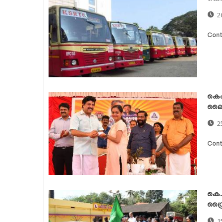
2
Cont
കെഎ
ലൈ
2
Cont
കെ.
ഡ്ര
1