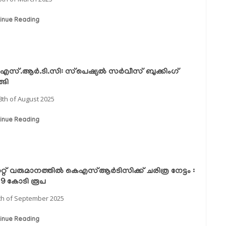
inue Reading
എസ്.ആർ.ടി.സി: സ്‌പെഷ്യൽ സർവീസ് ബുക്കിംഗ്
്ങി
8th of August 2025
inue Reading
്കറ്റ് വരുമാനത്തിൽ കെഎസ്ആർടിസിക്ക് ചരിത്ര നേട്ടം :
19 കോടി രൂപ
th of September 2025
inue Reading