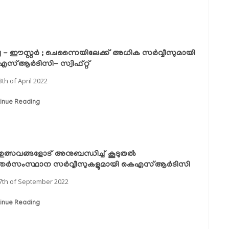
ു - ഈസ്റ്റര്‍ ; ചെന്നൈയിലേക്ക് അധിക സര്‍വ്വീസുമായി
സ്ആര്‍ടിസി- സ്വിഫ്റ്റ്
3th of April 2022
inue Reading
 ഉത്സവങ്ങളോട് അനുബന്ധിച്ച് കൂടുതൽ
്തർസംസ്ഥാന സർവ്വീസുകളുമായി കെഎസ്ആർടിസി
7th of September 2022
inue Reading