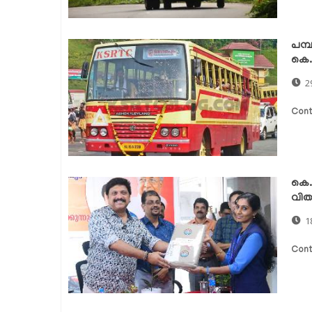
പമ്പ
കെ.
2
Cont
കെ.
വിത
1
Cont