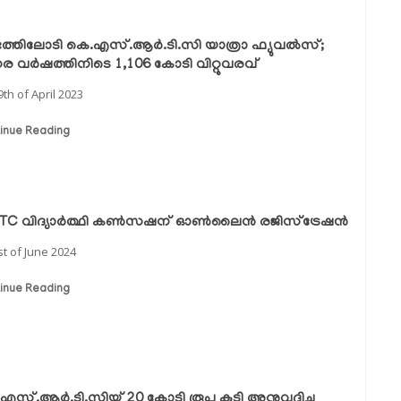
ത്തിലോടി കെ.എസ്.ആർ.ടി.സി യാത്രാ ഫ്യുവൽസ്;
നര വർഷത്തിനിടെ 1,106 കോടി വിറ്റുവരവ്
9th of April 2023
inue Reading
TC വിദ്യാർത്ഥി കൺസഷന് ഓൺലൈൻ രജിസ്ട്രേഷൻ
st of June 2024
inue Reading
സ്.ആര്‍.ടി.സിയ്ക്ക് 20 കോടി രൂപ കൂടി അനുവദിച്ചു