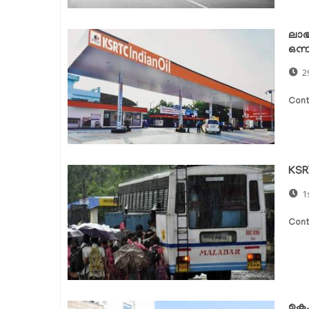
ലാഭ
ഒന്
2
Cont
KSR
1
Cont
കെ.എ