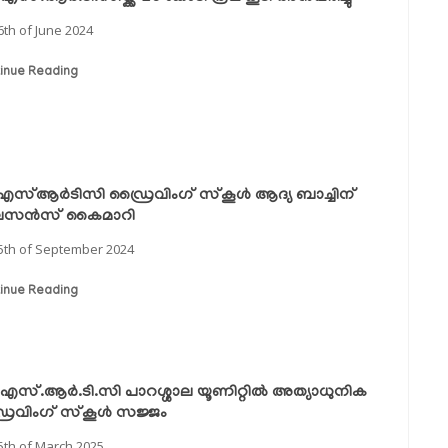
6th of June 2024
inue Reading
സ്ആര്‍ടിസി ഡ്രൈവിംഗ് സ്‌കൂള്‍ ആദ്യ ബാച്ചിന്
സന്‍സ് കൈമാറി
5th of September 2024
inue Reading
എസ്.ആർ.ടി.സി പാറശ്ശാല യൂണിറ്റിൽ അത്യാധുനിക
ൈവിംഗ് സ്കൂൾ സജ്ജം
5th of March 2025