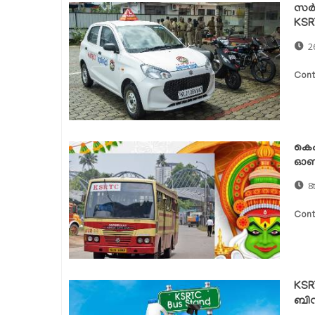
സർക
KSR
2
Cont
കെഎ
ഓണ്
8
Cont
KSR
ബിന