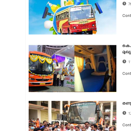
7
Cont
കെ. 
മുഖ്
1
Cont
രണ്ട
1
Cont