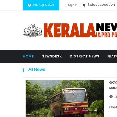
Select Location
Sat, Aug 8, 2026
Sign In
HOME
NEWSDESK
DISTRICT NEWS
FEAT
All News
സെപ
ഓൺ
4
Cont