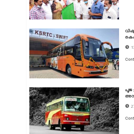
വിഷ
കെഎ
1
Cont
പൂജ
അന
2
Cont