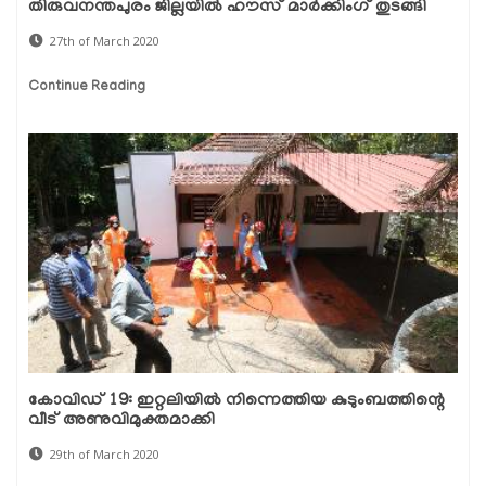
തിരുവനന്തപുരം ജില്ലയിൽ ഹൗസ് മാർക്കിംഗ് തുടങ്ങി
27th of March 2020
Continue Reading
കോവിഡ് 19: ഇറ്റലിയില്‍ നിന്നെത്തിയ കുടുംബത്തിന്റെ
വീട് അണുവിമുക്തമാക്കി
29th of March 2020