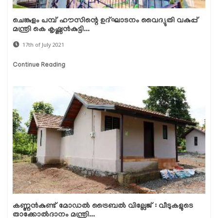
ചെങ്കുളം പമ്പ് ഹൗസിന്റെ ഉദ്ഘാടനം വൈദ്യുതി വകുപ്പ്
മന്ത്രി കെ കൃഷ്ണന്‍കുട്ടി...
17th of July 2021
Continue Reading
കണ്ണന്‍കുണ്ട് മോഡല്‍ ട്രൈബല്‍ വില്ലേജ് : വീടുകളുടെ
താക്കോല്‍ദാനം മന്ത്രി...