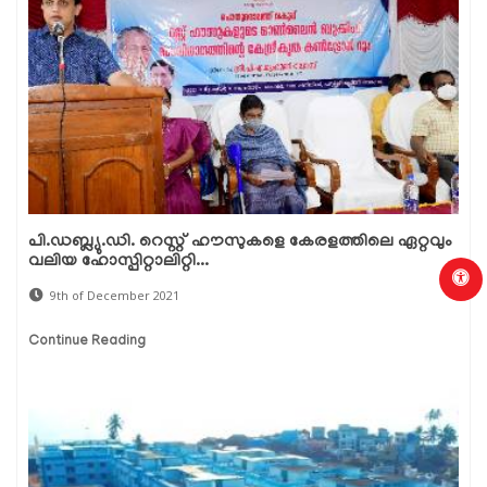
പി.ഡബ്ല്യു.ഡി. റെസ്റ്റ് ഹൗസുകളെ കേരളത്തിലെ ഏറ്റവും
വലിയ ഹോസ്പിറ്റാലിറ്റി...
9th of December 2021
Continue Reading