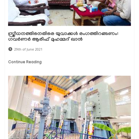
സ്ത്രീധനത്തിനെതിരെ യുവാക്കള്‍ രംഗത്തിറങ്ങണം:
ഗവര്‍ണര്‍ ആരിഫ് മുഹമ്മദ് ഖാന്‍
29th of June 2021
Continue Reading