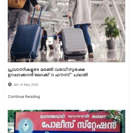
പ്രവാസികളുടെ മടങ്ങി വരവ്:സുരക്ഷ
ഉറപ്പാക്കാന്‍'ലോക്ക് ദ ഹൗസ്' പദ്ധതി
6th of May 2020
Continue Reading