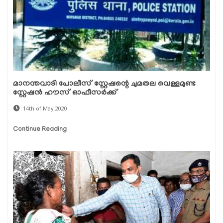
മാനന്തവാടി പോലീസ് സ്റ്റേഷന്റെ ചുമതല വെള്ളമുണ്ട
സ്റ്റേഷൻ ഹൗസ് ഓഫീസര്‍ക്ക്
14th of May 2020
Continue Reading