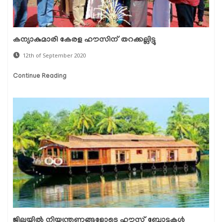
കന്യാകുമാരി കേരള ഹൗസിന് തറക്കല്ലിട്ടു
12th of September 2020
Continue Reading
ജില്ലയില്‍ നിയന്ത്രണങ്ങളോടെ ഹൗസ് ബോട്ടുകള്‍