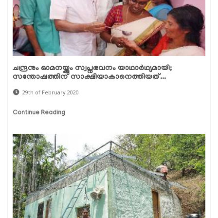
ചന്ദ്രനും ഓമനയ്ക്കും സ്വപ്നഭവനം യാഥാര്‍ഥ്യമായി;
സന്തോഷത്തിന് സാക്ഷിയാകാനെത്തിയത്...
29th of February 2020
Continue Reading