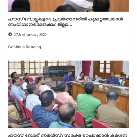
ഹൗസ്‌ബോട്ടുകളുടെ പ്രവര്‍ത്തനരീതി കുറ്റമറ്റതാക്കാന്‍
സംവിധാനമൊരുക്കും: ജില്ലാ...
27th of January 2020
Continue Reading
ഹൗസ് ബോട്ട് സര്‍വ്വീസ്; സുരക്ഷ ഉറപ്പാക്കാന്‍ കര്‍ശന