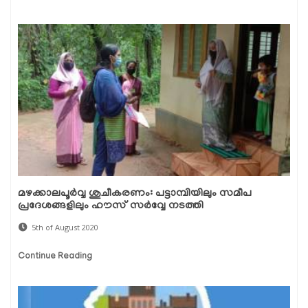
മഴക്കാലപൂര്‍വ്വ ശുചീകരണം: പട്ടാമ്പിയിലും സമീപ
പ്രദേശങ്ങളിലും ഹൗസ് സര്‍വ്വേ നടത്തി
5th of August 2020
Continue Reading