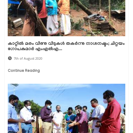
കാറ്റില്‍ മരം വീണു വീടുകള്‍ തകര്‍ന്നു നാശനഷ്ടം; ചിറ്റയം
ഗോപകുമാര്‍ എംഎല്‍എ...
7th of August 2020
Continue Reading