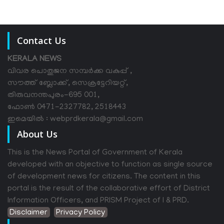
Contact Us
KERALA NEWS
വിവര പൊതുജന സമ്പര്‍ക്ക വകുപ്പ് ,
സൗത്ത് ബ്ലോക്ക്, സെക്രട്ടേറിയറ്റ്,
തിരുവനന്തപുരം-695 001,
ഫോൺ 0471-2327782, 2518443
ഇമെയിൽ : webprdkerala@gmail.com
About Us
This is the News Portal of Government of Kerala
developed with an objective to function as single source
of development news for citizens. The content in this
portal is the result of the collaborative effort of District
Information Officers, and PRISM Project of I & PRD.
Disclaimer
Privacy Policy