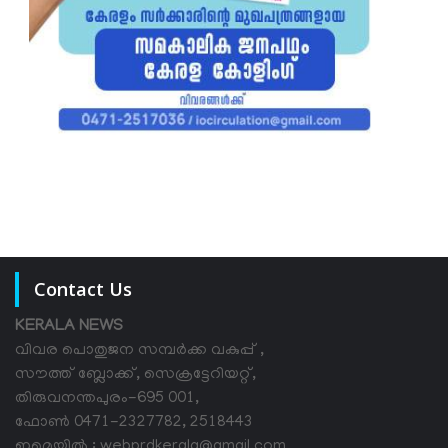
Contact Us
KERALA NEWS
വിവര പൊതുജന സമ്പര്‍ക്ക വകുപ്പ് ,
സൗത്ത് ബ്ലോക്ക്, സെക്രട്ടേറിയറ്റ്,
തിരുവനന്തപുരം-695 001,
ഫോൺ 0471-2327782, 2518443
ഇമെയിൽ : webprdkerala@gmail.com