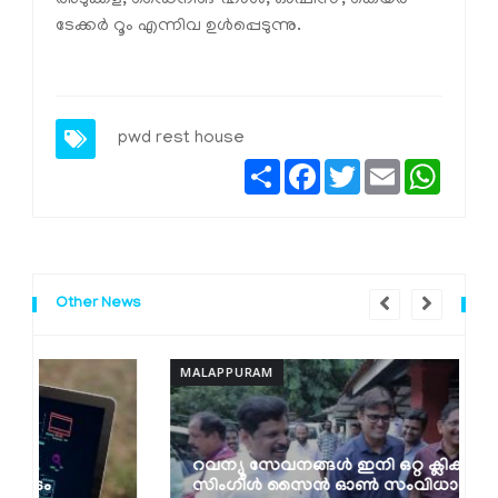
ടേക്കര്‍ റൂം എന്നിവ ഉള്‍പ്പെടുന്നു.
pwd rest house
Share
Facebook
Twitter
Email
Whats
Other News
MALAPPURAM
M
റവന്യൂ സേവനങ്ങള്‍ ഇനി ഒറ്റ ക്ലിക്കില്‍;
സിംഗിള്‍ സൈന്‍ ഓണ്‍ സംവിധാനവുമായി