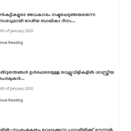
്‍കുട്ടികളുടെ അവകാശം നഷ്ടപ്പെടുത്തരുതെന്ന
ദേശവുമായി ദേശീയ ബാലികാ ദിനം...
5th of January 2020
inue Reading
ൃതിദുരന്തങ്ങള്‍ ഉള്‍പ്പെടെയുള്ള വെല്ലുവിളികളില്‍ ശാസ്ത്രീയ
െടലുകള്‍...
5th of January 2020
inue Reading
ില്‍-സംരംഭകത്വം ഉറപ്പാക്കുന്ന പാഠ്യരീതിക്ക് ഊന്നല്‍