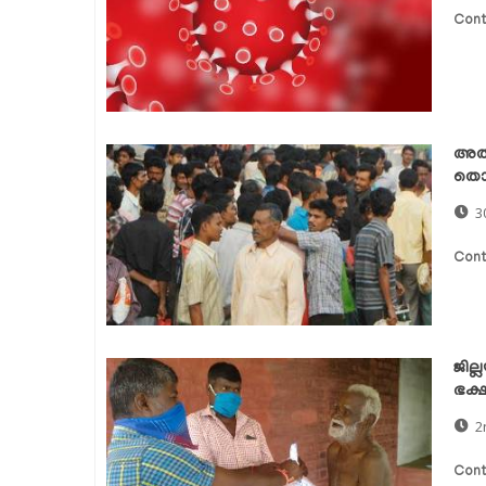
Cont
അതി
തൊഴ
3
Cont
ജില
ഭക്
2
Cont