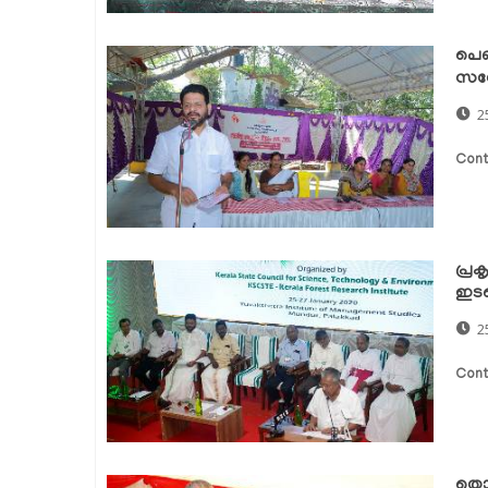
പെണ
സന്
2
Cont
പ്രക
ഇടപ
2
Cont
തൊഴ