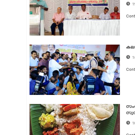
1
Cont
കലാ
1
Cont
സംസ്
സ്വന
1