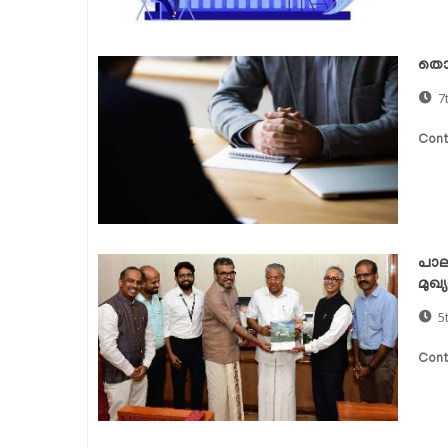
തൊഴ
7
Cont
പാലക
മുഖ്
5
Cont