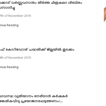
ക്കാട് വര്‍ണ്ണവസന്തം തീര്‍ത്ത ചിത്രകലാ ശിബിരം
ാനിച്ചു
7th of November 2019
inue Reading
് കോറിഡോര്‍' പദ്ധതിക്ക് ജില്ലയില്‍ തുടക്കം
9th of November 2019
inue Reading
ാവസ്ഥ വ്യതിയാനം നേരിടാന്‍ കര്‍ഷകര്‍
്കേതികവിദ്യ പ്രയോജനപ്പെടുത്തണം:...