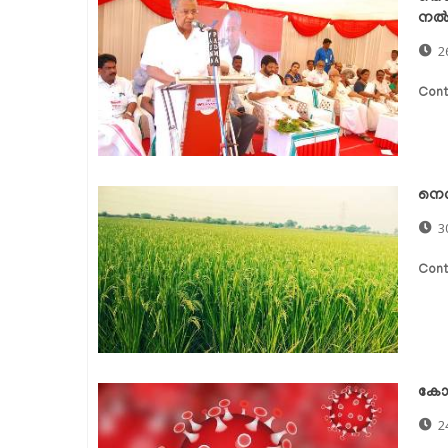
നല്‍
2
Cont
നെല
3
Cont
കോവ
2