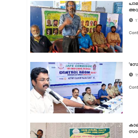
പാല
അവസ
1
Cont
'സേഫ
1
Cont
കാല
സാങ