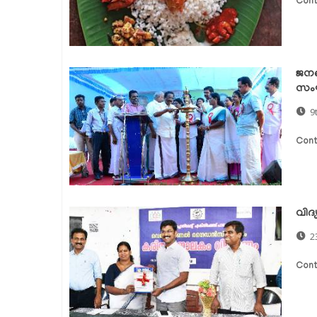
Cont
ജനങ
സംഘട
9
Cont
വിദ്
2
Cont