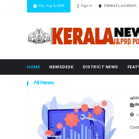
Select Location
Sat, Aug 8, 2026
Sign In
HOME
NEWSDESK
DISTRICT NEWS
FEAT
All News
ഹാന
ജൂല
1
Cont