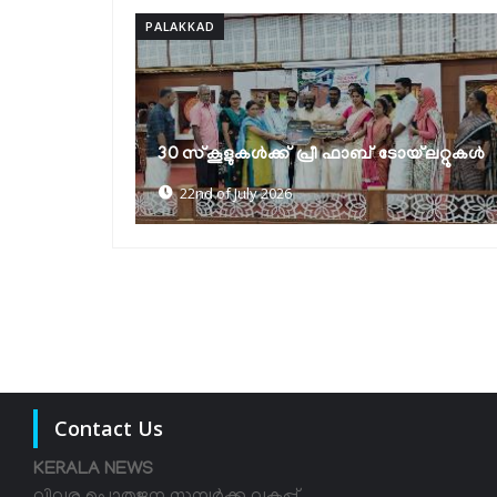
PALAKKAD
യങ് ഇന്നൊവേറ്റേഴസ് പ്രോഗ്രാം -വൈ
ഐ പി 9.0; സംസ്ഥാനതല ഐഡിയ
്‌ലറ്റുകൾ
ലോഞ്ച്
18th of July 2026
Contact Us
KERALA NEWS
വിവര പൊതുജന സമ്പര്‍ക്ക വകുപ്പ് ,