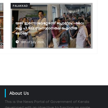
PALAKKAD
PA
ലോക ജനസംഖ്യാ വാരാചരണം:
വ
ബോധവല്‍ക്കരണ സെമിനാറും
മ
പ്രശ്നോത്തരിയും
ര
17th of July 2026
About Us
This is the News Portal of Government of Kerala
developed with an objective to function as single