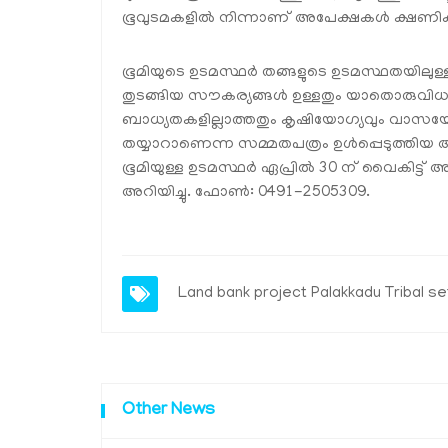
ഭൂവുടമകളില്‍ നിന്നാണ് അപേക്ഷകള്‍ ക്ഷണിക്
ഭൂമിയുടെ ഉടമസ്ഥര്‍ തങ്ങളുടെ ഉടമസ്ഥതയിലുള്
തുടങ്ങിയ സൗകര്യങ്ങള്‍ ഉള്ളതും യാതൊരുവിധ നി
ബാധ്യതകളില്ലാത്തതും കൃഷിയോഗ്യവും വാസയോഗ്യ
തയ്യാറാണെന്ന സമ്മതപത്രം ഉള്‍പ്പെടുത്തിയ അ
ഭൂമിയുള്ള ഉടമസ്ഥര്‍ ഏപ്രില്‍ 30 ന് വൈകിട്
അറിയിച്ചു. ഫോണ്‍: 0491-2505309.
Land bank project
Palakkadu
Tribal s
Other News