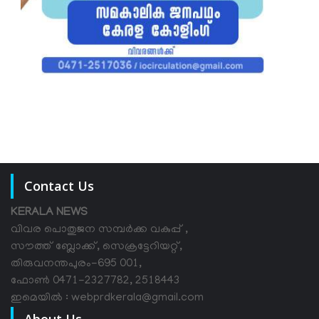
Contact Us
KERALA NEWS
വിവര പൊതുജന സമ്പര്‍ക്ക വകുപ്പ് ,
സൗത്ത് ബ്ലോക്ക്, സെക്രട്ടേറിയറ്റ്,
തിരുവനന്തപുരം-695 001,
ഫോൺ 0471-2327782, 2518443
ഇമെയിൽ : webprdkerala@gmail.com