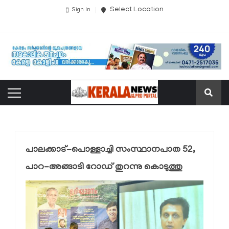
Select Location
Sign In
പാലക്കാട്-പൊള്ളാച്ചി സംസ്ഥാനപാത 52,
പാറ-അങ്ങാടി റോഡ് തുറന്നു കൊടുത്തു