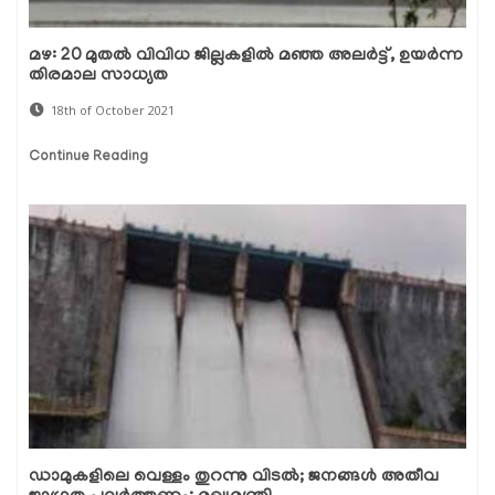
മഴ: 20 മുതൽ വിവിധ ജില്ലകളിൽ മഞ്ഞ അലർട്ട്, ഉയർന്ന
തിരമാല സാധ്യത
18th of October 2021
Continue Reading
ഡാമുകളിലെ വെള്ളം തുറന്നു വിടൽ; ജനങ്ങൾ അതീവ