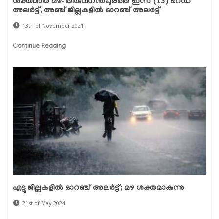
ശക്തമായ മഴ: തിരുവനന്തപുരത്ത് ഇന്ന് (13) റെഡ്
അലർട്ട്, അഞ്ച് ജില്ലകളിൽ ഓറഞ്ച് അലർട്ട്
13th of November 2021
Continue Reading
എട്ടു ജില്ലകളിൽ ഓറഞ്ച് അലർട്ട്; മഴ ശക്തമാകുന്നു
21st of May 2024