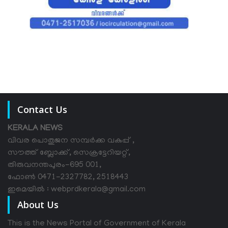
Contact Us
KERALA NEWS
വിവര പൊതുജന സമ്പര്‍ക്ക വകുപ്പ് ,
സൗത്ത് ബ്ലോക്ക്, സെക്രട്ടേറിയറ്റ്,
തിരുവനന്തപുരം-695 001,
ഫോൺ 0471-2327782, 2518443
ഇമെയിൽ : webprdkerala@gmail.com
About Us
This is the News Portal of Government of Kerala