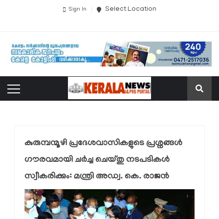
Select Location
Sign In
കുരുമ്പന്മൂഴി പ്രദേശവാസികളുടെ പ്രശ്നങ്ങള്‍
ഗൗരവമായി ചര്‍ച്ച ചെയ്തു നടപടികള്‍
സ്വീകരിക്കും: മന്ത്രി അഡ്വ. കെ. രാജന്‍