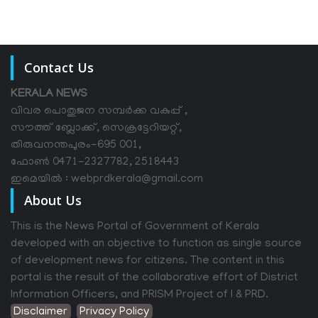
Contact Us
KERALA NEWS
വിവര പൊതുജന സമ്പര്‍ക്ക വകുപ്പ് ,
സൗത്ത് ബ്ലോക്ക്, സെക്രട്ടേറിയറ്റ്,
തിരുവനന്തപുരം-695 001,
ഫോൺ 0471-2327782, 2518443
ഇമെയിൽ : webprdkerala@gmail.com
About Us
This is the News Portal of Government of Kerala
developed with an objective to function as single source
of development news for citizens. The content in this
portal is the result of the collaborative effort of District
Information Officers, and PRISM Project of I & PRD.
Disclaimer
Privacy Policy