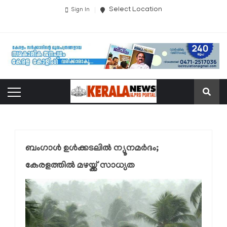
Select Location
Sign In
ബംഗാൾ ഉൾക്കടലിൽ ന്യൂനമർദം;
കേരളത്തിൽ മഴയ്ക്ക് സാധ്യത