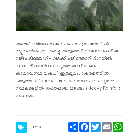
തെക്ക് പടിഞ്ഞാറൻ ബംഗാൾ ഉൾക്കടലിൽ
ന്യൂനമർദം രൂപപ്പെട്ടു. അടുത്ത 2 ദിവസം ഒഡിഷ
വഴി പടിഞ്ഞാറ്- വടക്ക് പടിഞ്ഞാറ് ദിശയിൽ
സഞ്ചരിക്കാൻ സാധ്യതയെന്ന് കേന്ദ്ര
കാലാവസ്ഥ വകുപ്പ്‌. ഇതുമൂലം, കേരളത്തിൽ
അടുത്ത 5 ദിവസം വ്യാപകമായ മഴക്കും ഒറ്റപ്പെട്ട
സ്ഥലങ്ങളിൽ ശക്തമായ മഴക്കും (Heavy Rainfall)
സാധ്യത.
Share
Facebook
Twitter
Email
Whats
rain