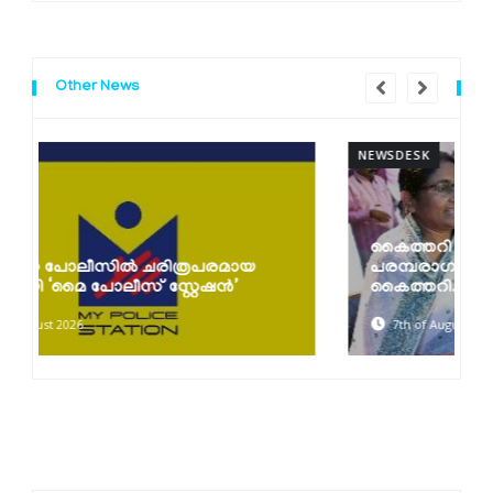
Other News
NEWSDESK
കൈത്തറി ദിനാഘോഷങ്ങൾ സംഘടിപ്പിച്ചു;
പരമ്പരാഗത നെയ്ത്തുകാരെ സംരക്ഷിച്ച്
കൈത്തറി...
7th of August 2026