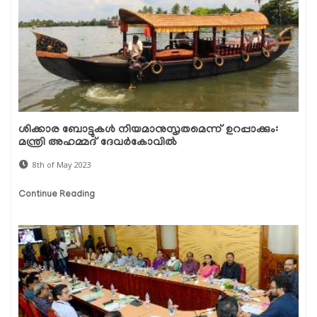
ശിക്കാര ബോട്ടുകള്‍ നിയമാനുസൃതമെന്ന് ഉറപ്പാക്കും:
മന്ത്രി അഹമ്മദ് ദേവര്‍കോവില്‍
8th of May 2023
Continue Reading