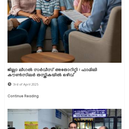
ജില്ലാ ലീഗല്‍ സര്‍വീസ് അതോറിറ്റി : ഫാമിലി
കൗണ്‍സിലര്‍ തസ്തികയിൽ ഒഴിവ്
3rd of April 2025
Continue Reading