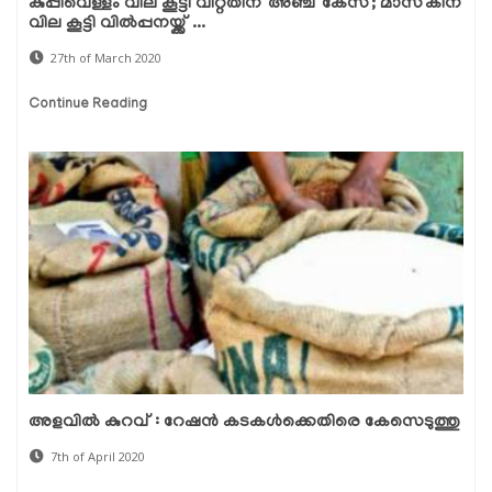
കുപ്പിവെള്ളം വില കൂട്ടി വിറ്റതിന് അഞ്ച് കേസ്; മാസ്‌കിന്
വില കൂട്ടി വില്‍പ്പനയ്ക്ക് ...
27th of March 2020
Continue Reading
അളവില്‍ കുറവ് : റേഷന്‍ കടകള്‍ക്കെതിരെ കേസെടുത്തു
7th of April 2020