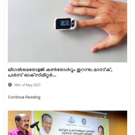
ലീഗല്‍മെട്രോളജി കണ്‍ട്രോള്‍റൂം തുറന്നു; മാസ്‌ക്,
പള്‍സ് ഓക്‌സിമീറ്റര്‍...
18th of May 2021
Continue Reading