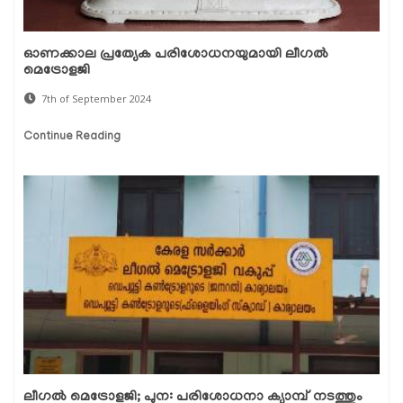
ഓണക്കാല പ്രത്യേക പരിശോധനയുമായി ലീഗൽ
മെട്രോളജി
7th of September 2024
Continue Reading
ലീഗല്‍ മെട്രോളജി; പുന: പരിശോധനാ ക്യാമ്പ് നടത്തും