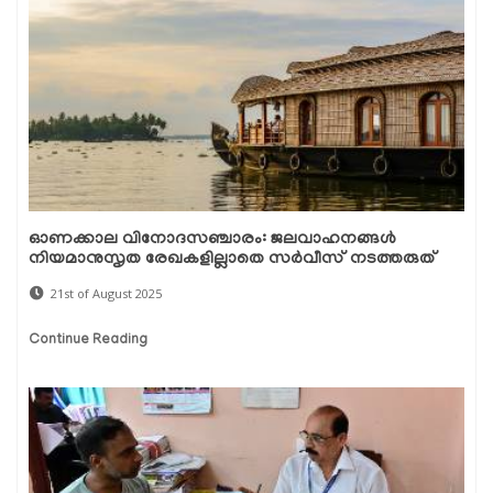
ഓണക്കാല വിനോദസഞ്ചാരം: ജലവാഹനങ്ങൾ
നിയമാനുസൃത രേഖകളില്ലാതെ സര്‍വീസ് നടത്തരുത്
21st of August 2025
Continue Reading