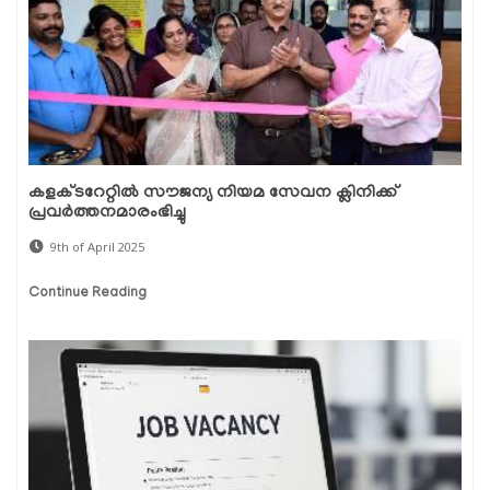
കളക്ടറേറ്റിൽ സൗജന്യ നിയമ സേവന ക്ലിനിക്ക്
പ്രവർത്തനമാരംഭിച്ചു
9th of April 2025
Continue Reading