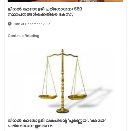
ലീഗൽ മെട്രോളജി പരിശോധന: 569
സ്ഥാപനങ്ങൾക്കെതിരെ കേസ്,
28th of December 2022
Continue Reading
ലീഗല്‍ മെട്രോളജി വകുപ്പിന്റെ 'പൂര്‍ണ്ണത', 'ക്ഷമത'
പരിശോധന തുടരുന്നു