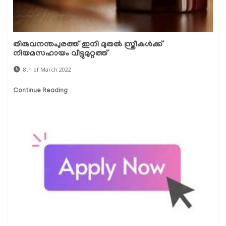
തിരുവനന്തപുരത്ത് ഇനി മുതൽ സ്ത്രീകൾക്ക്
നിയമസഹായം വീട്ടുമുറ്റത്ത്
8th of March 2022
Continue Reading