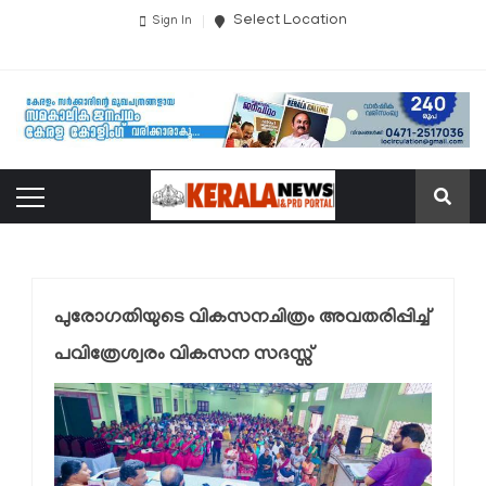
Select Location
Sign In
പുരോഗതിയുടെ വികസനചിത്രം അവതരിപ്പിച്ച്
പവിത്രേശ്വരം വികസന സദസ്സ്