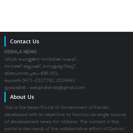
Contact Us
KERALA NEWS
വിവര പൊതുജന സമ്പര്‍ക്ക വകുപ്പ് ,
സൗത്ത് ബ്ലോക്ക്, സെക്രട്ടേറിയറ്റ്,
തിരുവനന്തപുരം-695 001,
ഫോൺ 0471-2327782, 2518443
ഇമെയിൽ : webprdkerala@gmail.com
About Us
This is the News Portal of Government of Kerala
developed with an objective to function as single source
of development news for citizens. The content in this
portal is the result of the collaborative effort of District