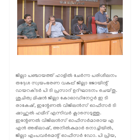
ജില്ലാ പഞ്ചായത്ത് ഹാളിൽ ചേർന്ന പരിശീലനം
തദ്ദേശ സ്വയംഭരണ വകുപ്പ് ജില്ലാ ജോയിന്റ്
ഡയറക്ടർ പി ടി പ്രസാദ് ഉദ്ഘാടനം ചെയ്തു.
ശുചിത്വ മിഷൻ ജില്ലാ കോഓഡിനേറ്റർ ഇ ടി
രാകേഷ്, ഇന്റേണൽ വിജിലൻസ് ഓഫീസർ ടി
ഷാഹുൽ ഹമീദ് എന്നിവർ ക്ലാസെടുത്തു.
ഇന്റേണൽ വിജിലൻസ് ഓഫീസർമാരായ എ
എൻ അഭിലാഷ്, അനിൽകുമാർ നൊച്ചിയിൽ,
ജില്ലാ എംപവർമെന്റ് ഓഫീസർ ഡോ. പി പ്രിയ,