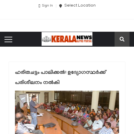
Select Location
Sign In
ഹരിതചട്ടം പാലിക്കൽ: ഉദ്യോഗസ്ഥർക്ക്
പരിശീലനം നൽകി