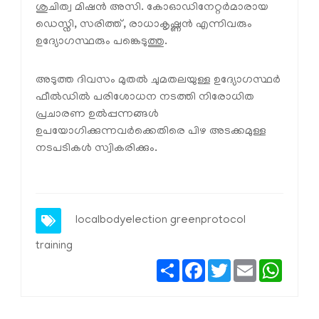
ശുചിത്വ മിഷൻ അസി. കോഓഡിനേറ്റർമാരായ
ഡെസ്നി, സരിത്ത്, രാധാകൃഷ്ണൻ എന്നിവരും
ഉദ്യോഗസ്ഥരും പങ്കെടുത്തു.
അടുത്ത ദിവസം മുതൽ ചുമതലയുള്ള ഉദ്യോഗസ്ഥർ
ഫീൽഡിൽ പരിശോധന നടത്തി നിരോധിത
പ്രചാരണ ഉൽപ്പന്നങ്ങൾ
ഉപയോഗിക്കുന്നവർക്കെതിരെ പിഴ അടക്കമുള്ള
നടപടികൾ സ്വികരിക്കും.
localbodyelection
greenprotocol
training
Share
Facebook
Twitter
Email
Whats