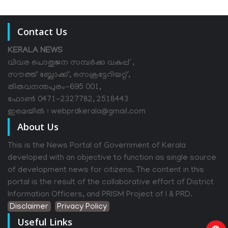
Contact Us
KERALA NEWS
വിവര പൊതുജന സമ്പര്‍ക്ക വകുപ്പ് ,
സൗത്ത് ബ്ലോക്ക്, സെക്രട്ടേറിയറ്റ്,
തിരുവനന്തപുരം-695 001,
ഫോൺ 0471-2327782, 2518443
ഇമെയിൽ : webprdkerala@gmail.com
About Us
This is the News Portal of Government of Kerala
developed with an objective to function as single source
of development news for citizens. The content in this
portal is the result of the collaborative effort of District
Information Officers, and PRISM Project of I & PRD.
Disclaimer
Privacy Policy
Useful Links