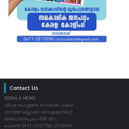
Contact Us
KERALA NEWS
വിവര പൊതുജന സമ്പര്‍ക്ക വകുപ്പ് ,
സൗത്ത് ബ്ലോക്ക്, സെക്രട്ടേറിയറ്റ്,
തിരുവനന്തപുരം-695 001,
ഫോൺ 0471-2327782, 2518443