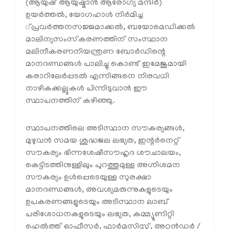
(ആയുഷ് ആയുഷ്മാന്‍ ആരോഗ്യ മന്ദിര്‍)
ഉയര്‍ത്തല്‍, യോഗഹാള്‍ നിര്‍മിച്ച
്പ്രവര്‍ത്തനസജ്ജമാക്കല്‍, ബയോമെഡിക്കല്‍
മാലിന്യസംസ്‌കരണത്തിന് സംസ്ഥാന
മലിനീകരണനിയന്ത്രണ ബോര്‍ഡിന്റെ
മാനദണ്ഡങ്ങള്‍ പാലിച്ചു കൊണ്ട് ഇമേജുമായി
കരാറിലേര്‍പ്പടല്‍ എന്നിങ്ങനെ നിരവധി
നാഴികക്കല്ലുകള്‍ പിന്നിടുവാന്‍ ഈ
സ്ഥാപനത്തിന് കഴിഞ്ഞു.
സ്ഥാപനത്തിലെ അടിസ്ഥാന സൗകര്യങ്ങള്‍,
മുഴുവന്‍ സമയ ശുദ്ധജല ലഭ്യത, ഇന്റര്‍നെറ്റ്
സൗകര്യം ഭിന്നശേഷീസൗഹൃദ ശൗചാലയം,
കെട്ടിടത്തിനുള്ളിലും പുറത്തുമുള്ള അഗ്നിശമന
സൗകര്യം ഉള്‍പ്പെടെയുള്ള സുരക്ഷാ
മാനദണ്ഡങ്ങള്‍, അവശ്യമരുന്നുകളുടെയും
ഉപകരണങ്ങളുടെയും അടിസ്ഥാന ലാബ്
പരിശോധനകളുടെയും ലഭ്യത, കമ്മ്യൂണിറ്റി
ഹെല്‍ത്ത് ഓഫീസര്‍, ഫാര്‍മസിസ്റ്റ്, അറ്റന്‍ഡര്‍ /