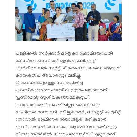
പള്ളിക്കല്‍ സര്‍ക്കാര്‍ മാതൃകാ ഹോമിയോപ്പതി
ഡിസ്‌പെന്‍സറിക്ക് എന്‍.എ.ബി.എച്ച്
എന്‍ട്രിലെവല്‍ സര്‍ട്ടിഫിക്കേഷനും കേരള ആയുഷ്
കായകല്‍പ അവാര്‍ഡും ലഭിച്ചു.
തിരുവനന്തപുരത്തു സംഘടിപ്പിച്ച
പുരസ്‌കാരദാനചടങ്ങില്‍ ഗ്രാമപഞ്ചായത്ത്
പ്രസിഡന്റ് സുശീലകുഞ്ഞമ്മകുറുപ്പ്,
ഹോമിയോപ്പതിവകുപ്പ് ജില്ലാ മെഡിക്കല്‍
ഓഫീസര്‍ ഡോ.ഡി. ബിജുകുമാര്‍, സ്‌റ്റേറ്റ് ക്വാളിറ്റി
നോഡല്‍ ഓഫീസര്‍ ഡോ.ആര്‍. രജികുമാര്‍
എന്നിവരടങ്ങിയ സംഘം ആരോഗ്യവകുപ്പ് മന്ത്രി
വീണാ ജോര്‍ജില്‍ നിന്നും അവാര്‍ഡ് ഏറ്റുവാങ്ങി.