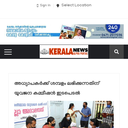
Select Location
Sign In
അധ്യാപകര്‍ക്ക് ശമ്പളം ലഭിക്കുന്നതിന്
യുവജന കമ്മീഷന്‍ ഇടപെടല്‍