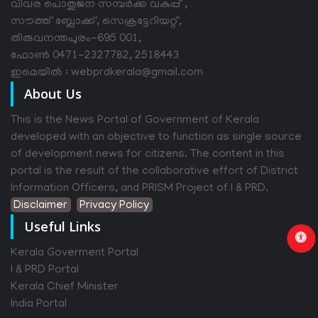
വിവര പൊതുജന സമ്പര്‍ക്ക വകുപ്പ് ,
സൗത്ത് ബ്ലോക്ക്, സെക്രട്ടേറിയറ്റ്,
തിരുവനന്തപുരം-695 001,
ഫോൺ 0471-2327782, 2518443
ഇമെയിൽ : webprdkerala@gmail.com
About Us
This is the News Portal of Government of Kerala
developed with an objective to function as single source
of development news for citizens. The content in this
portal is the result of the collaborative effort of District
Information Officers, and PRISM Project of I & PRD.
Disclaimer
Privacy Policy
Useful Links
Kerala Goverment Portal
I & PRD Portal
Kerala Chief Minister
India Portal