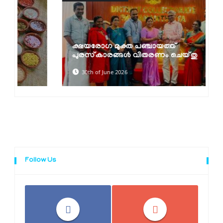
ക്ഷയരോഗ മുക്ത പഞ്ചായത്ത്
പുരസ്‌കാരങ്ങൾ വിതരണം ചെയ്തു
30th of June 2026
Follow Us