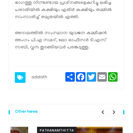
ഭാഗത്തു നിന്നുണ്ടായ പ്രശ്‌നങ്ങളെകുറിച്ചു ലഭിച്ച
പരാതിയില്‍ കക്ഷിയും എതിര്‍ കക്ഷിയും തമ്മില്‍
സംസാരിച്ച് രമ്യതയില്‍ എത്തി.
അദാലത്തില്‍ സംസ്ഥാന യുവജന കമ്മീഷന്‍
അംഗം പി.എ സമദ്, ലോ ഓഫീസര്‍ ടി.എസ്
സബി, വൃന്ദ തുടങ്ങിയവര്‍ പങ്കെടുത്തു.
Share
Facebook
Twitter
Email
Whats
adalath
Other News
PATHANAMTHITTA
P