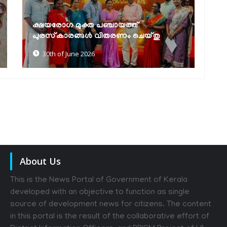
സെൻസസ് സെൽഫ് എന്യൂമറേഷൻ:
മികച്ച നേട്ടവുമായി ഹയർ സെക്കൻഡറി
എൻ.എസ്.എസ് യൂണിറ്റുകൾ
30th of June 2026
About Us
This is the News Portal of Government of Kerala
developed with an objective to function as single
source of development news for citizens. The content
in this portal is the result of the collaborative effort of