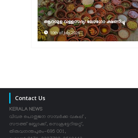
ക്ഷയരോഗ മുക്ത പഞ്ചായത്ത്
്ഷണിച്ചു
പുരസ്‌കാരങ്ങൾ വിതരണം ചെയ്തു
30th of June 2026
Contact Us
KERALA NEWS
വിവര പൊതുജന സമ്പര്‍ക്ക വകുപ്പ് ,
സൗത്ത് ബ്ലോക്ക്, സെക്രട്ടേറിയറ്റ്,
തിരുവനന്തപുരം-695 001,