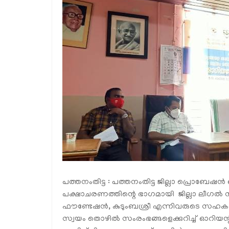
പത്തനംതിട്ട : പത്തനംതിട്ട ജില്ലാ പ്രൊബേഷന
പക്ഷാചരണത്തിന്റെ ഭാഗമായി ജില്ലാ ലീഗല്‍ സര്
ഫൗണ്ടേഷന്‍, കുടുംബശ്രീ എന്നിവരുടെ സഹകരണ
സ്വയം തൊഴില്‍ സംരംഭങ്ങളെക്കുറിച്ച് ഓറിയന്റ