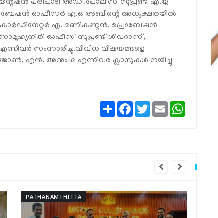
ഓറിയന്റഷന്‍ പരിപാടി അഡീ.പോലീസ് സൂപ്രണ്ട് എ.യു
പ്രൊബേഷന്‍ ഓഫീസര്‍ എ.ഒ അബീന്റെ അധ്യക്ഷതയില്‍
‍ കോര്‍ഡിനേറ്റര്‍ എ. മണികണ്ഠന്‍, പ്രൊബേഷന്‍
 സാമൂഹ്യനീതി ഓഫീസ് സൂപ്രണ്ട് ശിവദാസ്,
 എന്നിവര്‍ സംസാരിച്ചു.വിവിധ വിഷയങ്ങളെ
ണ്‍, എന്‍. അനുപമ എന്നിവര്‍ ക്ലാസുകള്‍ നയിച്ചു
Share
Facebook
Twitter
Email
WhatsAp
PATHANAMTHITTA